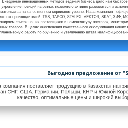
Внедрение инновационных методов ведения бизнеса дало нам быстрое
укрепление позиций на рынке, позволило активно развиваться и исполн
язательства на качественном сервисном уровне. Наша компания - офиц
естных производителей: TSS, TAPCO, STALEX, VEKTOR, SKAT, ЗИФ, M
сширяем список наших поставщиков и номенклатуру поставок, монитори
чших товаров. В целях обеспечения качественного обслуживания наших 
планомерную работу по обучению и увеличению штата квалифицированн
Выгодное предложение от "S
 компания поставляет продукцию в Казахстан напря
ран СНГ, США, Германии, Польши, КНР и Южной Коре
качество, оптимальные цены и широкий выбор