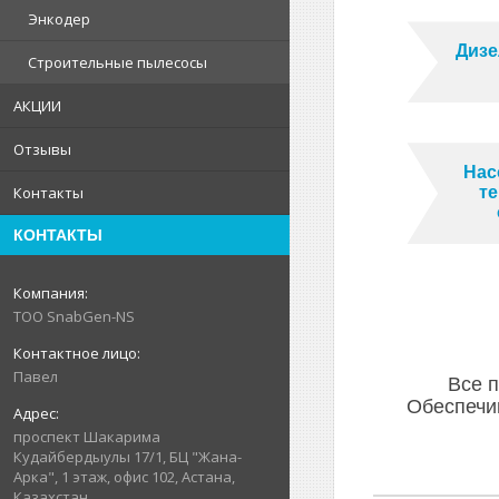
Энкодер
Дизе
Строительные пылесосы
АКЦИИ
Отзывы
Нас
Контакты
те
КОНТАКТЫ
ТОО SnabGen-NS
Павел
Все 
Обеспечи
проспект Шакарима
Кудайбердыулы 17/1, БЦ "Жана-
Арка", 1 этаж, офис 102, Астана,
Казахстан