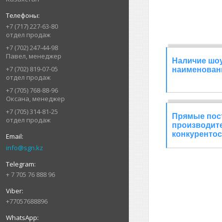
+7 (717) 227-63-80
отдел продаж
+7 (702) 247-44-98
Павел, менеджер
Наличие шоу
+7 (702) 819-07-05
наименовани
отдел продаж
+7 (705) 768-88-96
Оксана, менеджер
+7 (705) 314-81-25
Прямые пост
отдел продаж
производит
конкурентос
info@sgn.kz
+ 7 705 76 888 96
+77057688896