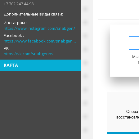
+7 702 247 44 98
Инстаграм
https://www.instagram.com/snabgen/
Facebook
https://www.facebook.com/snabgenNS
VK
https://vk.com/snabgenns
Мы 
КАРТА
Операт
восстановле