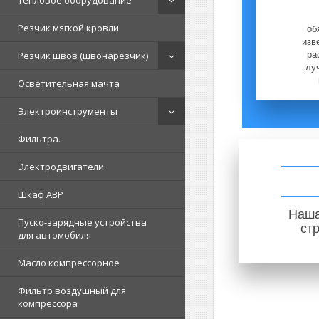
Тепловое оборудование
Резчик мягкой кровли
об
изв
Резчик швов (швонарезчик)
ра
лу
Осветительная мачта
Электроинструменты
Фильтра.
Электродвигатели
Шкаф АВР
Наша
Пуско-зарядные устройства
ст
для автомобиля
Масло компрессорное
Фильтр воздушный для
компрессора