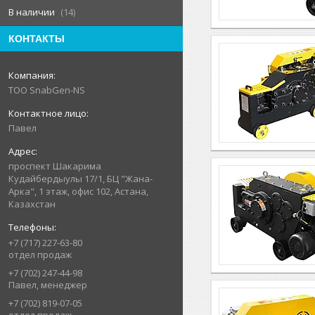
В наличии
14
КОНТАКТЫ
ТОО SnabGen-NS
Павел
проспект Шакарима
Кудайбердыулы 17/1, БЦ "Жана-
Арка", 1 этаж, офис 102, Астана,
Казахстан
+7 (717) 227-63-80
отдел продаж
+7 (702) 247-44-98
Павел, менеджер
+7 (702) 819-07-05