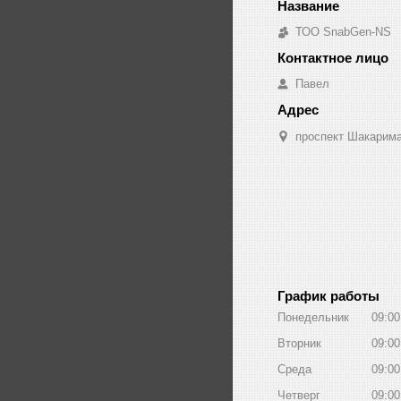
ТОО SnabGen-NS
Павел
проспект Шакарима
График работы
Понедельник
09:00
Вторник
09:00
Среда
09:00
Четверг
09:00