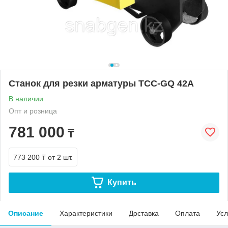
Станок для резки арматуры ТСС-GQ 42A
В наличии
Опт и розница
781 000
₸
773 200 ₸
от 2 шт.
Купить
Описание
Характеристики
Доставка
Оплата
Усл