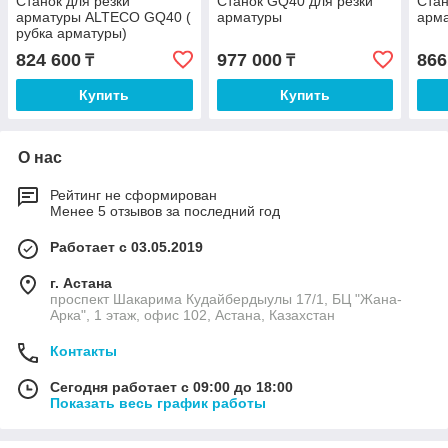
Станок для резки
Станок GQ40 для резки
Стан
арматуры ALTECO GQ40 (
арматуры
арм
рубка арматуры)
824 600
977 000
866
₸
₸
Купить
Купить
О нас
Рейтинг не сформирован
Менее 5 отзывов за последний год
Работает с 03.05.2019
г. Астана
проспект Шакарима Кудайбердыулы 17/1, БЦ "Жана-
Арка", 1 этаж, офис 102, Астана, Казахстан
Контакты
Сегодня работает с 09:00 до 18:00
Показать весь график работы