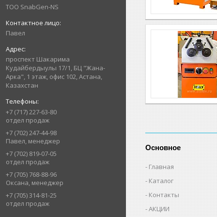
ТОО SnabGen-NS
Павел
проспект Шакарима
Кудайбердыулы 17/1, БЦ "Жана-
Арка", 1 этаж, офис 102, Астана,
Казахстан
+7 (717) 227-63-80
отдел продаж
+7 (702) 247-44-98
Павел, менеджер
Основное
+7 (702) 819-07-05
отдел продаж
Главная
+7 (705) 768-88-96
Каталог
Оксана, менеджер
Контакты
+7 (705) 314-81-25
отдел продаж
АКЦИИ