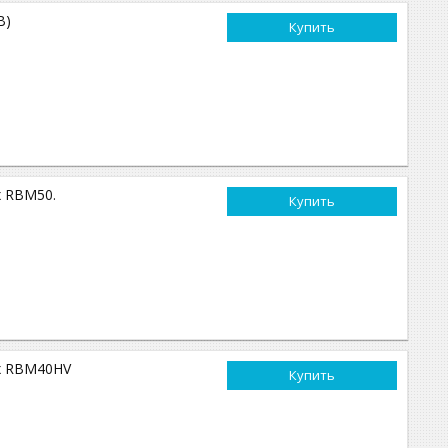
В)
Купить
x RBM50.
Купить
ex RBM40HV
Купить