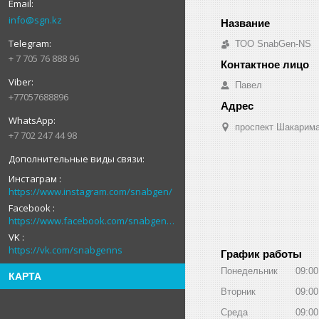
info@sgn.kz
ТОО SnabGen-NS
+ 7 705 76 888 96
Павел
+77057688896
проспект Шакарима
+7 702 247 44 98
Инстаграм
https://www.instagram.com/snabgen/
Facebook
https://www.facebook.com/snabgenNS
VK
https://vk.com/snabgenns
График работы
Понедельник
09:00
КАРТА
Вторник
09:00
Среда
09:00