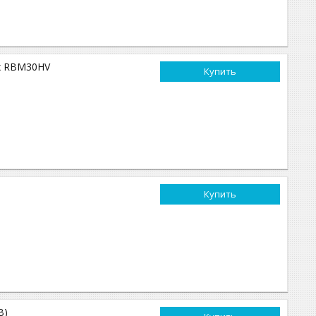
ex RBM30HV
Купить
Купить
В)