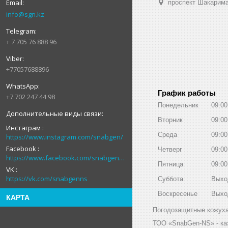
проспект Шакарима
info@sgn.kz
+ 7 705 76 888 96
+77057688896
График работы
+7 702 247 44 98
Понедельник
09:00
Вторник
09:00
Инстаграм
Среда
09:00
https://www.instagram.com/snabgen/
Facebook
Четверг
09:00
https://www.facebook.com/snabgenNS
Пятница
09:00
VK
https://vk.com/snabgenns
Суббота
Выхо
Воскресенье
Выхо
КАРТА
Погодозащитные кожуха 
ТОО «SnabGen-NS» - ка