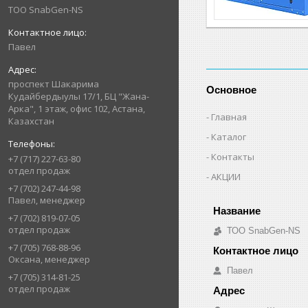
ТОО SnabGen-NS
Павел
проспект Шакарима
Основное
Кудайбердыулы 17/1, БЦ "Жана-
Арка", 1 этаж, офис 102, Астана,
Главная
Казахстан
Каталог
Контакты
+7 (717) 227-63-80
отдел продаж
АКЦИИ
+7 (702) 247-44-98
Павел, менеджер
+7 (702) 819-07-05
отдел продаж
ТОО SnabGen-NS
+7 (705) 768-88-96
Оксана, менеджер
Павел
+7 (705) 314-81-25
отдел продаж