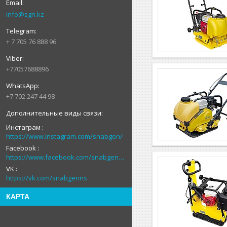
info@sgn.kz
+ 7 705 76 888 96
+77057688896
+7 702 247 44 98
Инстаграм
https://www.instagram.com/snabgen/
Facebook
https://www.facebook.com/snabgenNS
VK
https://vk.com/snabgenns
КАРТА