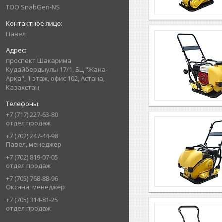
ТОО SnabGen-NS
Павел
проспект Шакарима
Кудайбердыулы 17/1, БЦ "Жана-
Арка", 1 этаж, офис 102, Астана,
Казахстан
+7 (717) 227-63-80
отдел продаж
+7 (702) 247-44-98
Павел, менеджер
+7 (702) 819-07-05
отдел продаж
+7 (705) 768-88-96
Оксана, менеджер
+7 (705) 314-81-25
отдел продаж