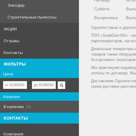
Пятница
09:00
Энкодер
Суббота
Выхо
Строительные пылесосы
Воскресенье
Выхо
Однопостовые и двухпос
АКЦИИ
ТОО «SnabGen-NS» - ка
Отзывы
парогенераторов, насос
Дизельные генераторы 
Контакты
товаров также оборудов
Ассортимент охватывае
ФИЛЬТРЫ
Мы практикуем индивид
оплаты по договору. М
Цена
Доставляем Однопостов
сроки доставки рассчит
Наличие
В наличии
1
КОНТАКТЫ