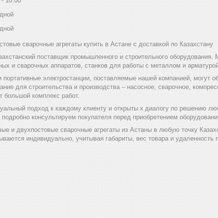
18:00
дной
дной
товые сварочные агрегаты купить в Астане с доставкой по Казахстану
захстанский поставщик промышленного и строительного оборудования. 
ных и сварочных аппаратов, станков для работы с металлом и арматуро
и портативные электростанции, поставляемые нашей компанией, могут 
ание для строительства и производства – насосное, сварочное, компре
т большой комплекс работ.
уальный подход к каждому клиенту и открыты к диалогу по решению люб
ы подробно консультируем покупателя перед приобретением оборудовани
ые и двухпостовые сварочные агрегаты из Астаны в любую точку Казах
ываются индивидуально, учитывая габариты, вес товара и удаленность п