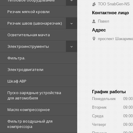
Тепловое оборудование
ТОО SnabGen-NS
Резчик мягкой кровли
Павел
Резчик швов (швонарезчик)
Осветительная мачта
проспект Шакарима
Электроинструменты
Фильтра.
Электродвигатели
Шкаф АВР
График работы
Пуско-зарядные устройства
для автомобиля
Понедельник
09:00
Вторник
09:00
Масло компрессорное
Среда
09:00
Фильтр воздушный для
Четверг
09:00
компрессора