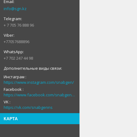
info@sgn.kz
+ 7 705 76 888 96
+77057688896
+7 702 247 44 98
Инстаграм
https://www.instagram.com/snabgen/
Facebook
https://www.facebook.com/snabgenNS
VK
https://vk.com/snabgenns
КАРТА