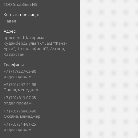
ТОО SnabGen-NS
Павел
проспект Шакарима
Кудайбердыулы 17/1, БЦ "Жана-
Арка", 1 этаж, офис 102, Астана,
Казахстан
+7 (717) 227-63-80
отдел продаж
+7 (702) 247-44-98
Павел, менеджер
+7 (702) 819-07-05
отдел продаж
+7 (705) 768-88-96
Оксана, менеджер
+7 (705) 314-81-25
отдел продаж