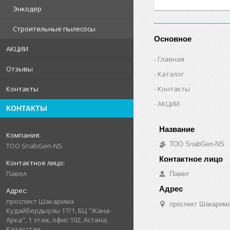
Энкодер
Строительные пылесосы
Основное
АКЦИИ
Главная
Отзывы
Каталог
Контакты
Контакты
АКЦИИ
КОНТАКТЫ
ТОО SnabGen-NS
ТОО SnabGen-NS
Павел
Павел
проспект Шакарима
проспект Шакарима
Кудайбердыулы 17/1, БЦ "Жана-
Арка", 1 этаж, офис 102, Астана,
Казахстан