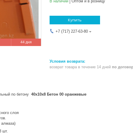
В наличии
Оптом и в розницу
Купить
+7 (717) 227-63-80
44 дня
возврат товара в течение 14 дней
по догово
ьный по бетону
40x10x8 Бетон 00 оранжевые
сного слоя
тов.
р алмаза)
3 шт.