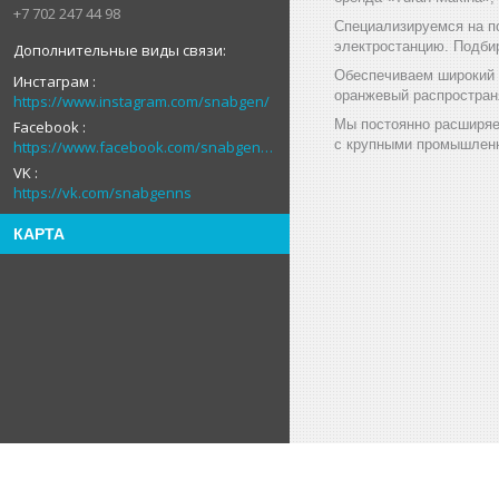
+7 702 247 44 98
Специализируемся на п
электростанцию. Подби
Обеспечиваем широкий 
Инстаграм
оранжевый распространя
https://www.instagram.com/snabgen/
Мы постоянно расширяе
Facebook
с крупными промышленн
https://www.facebook.com/snabgenNS
VK
https://vk.com/snabgenns
КАРТА