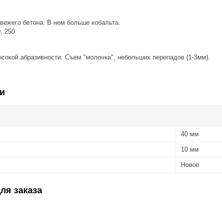
вежего бетона. В нем больше кобальта.
0, 250
сокой абразивности. Съем "молочка", небольших перепадов (1-3мм).
и
40 мм
10 мм
Новое
ля заказа