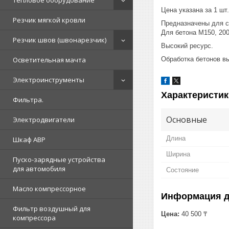
Тепловое оборудование
Цена указана за 1 шт.
Резчик мягкой кровли
Предназначены для с
Для бетона М150, 20
Резчик швов (швонарезчик)
Высокий ресурс.
Обработка бетонов вы
Осветительная мачта
Электроинструменты
Характеристик
Фильтра.
Основные
Электродвигатели
Длина
Шкаф АВР
Ширина
Пуско-зарядные устройства
для автомобиля
Состояние
Масло компрессорное
Информация д
Фильтр воздушный для
Цена:
40 500 ₸
компрессора