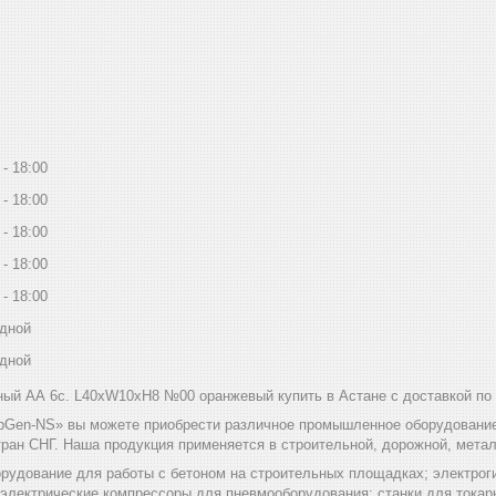
18:00
18:00
18:00
18:00
18:00
дной
дной
й АА 6с. L40xW10xH8 №00 оранжевый купить в Астане с доставкой по 
bGen-NS» вы можете приобрести различное промышленное оборудование 
ран СНГ. Наша продукция применяется в строительной, дорожной, мет
рудование для работы с бетоном на строительных площадках; электроги
 электрические компрессоры для пневмооборудования; станки для токар