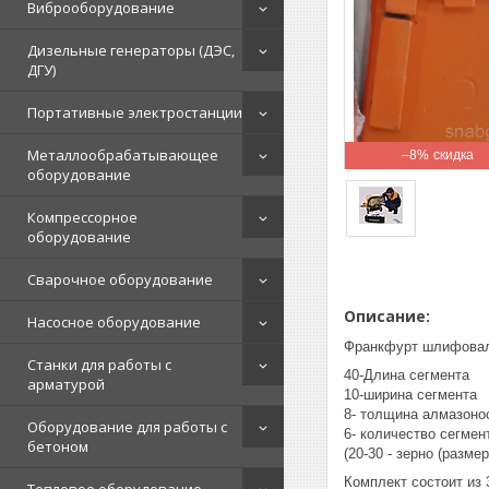
Виброоборудование
Дизельные генераторы (ДЭС,
ДГУ)
Портативные электростанции
Металлообрабатывающее
–8%
оборудование
Компрессорное
оборудование
Сварочное оборудование
Описание:
Насосное оборудование
Франкфурт шлифовал
Станки для работы с
40-Длина сегмента
арматурой
10-ширина сегмента
8- толщина алмазоно
Оборудование для работы с
6- количество сегмен
бетоном
(20-30 - зерно (разме
Комплект состоит из 