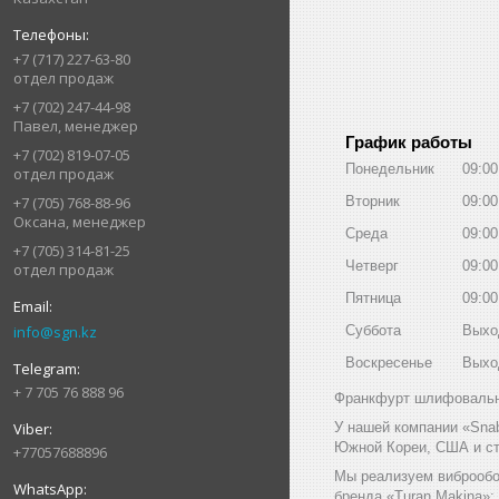
+7 (717) 227-63-80
отдел продаж
+7 (702) 247-44-98
Павел, менеджер
График работы
+7 (702) 819-07-05
Понедельник
09:00
отдел продаж
+7 (705) 768-88-96
Вторник
09:00
Оксана, менеджер
Среда
09:00
+7 (705) 314-81-25
Четверг
09:00
отдел продаж
Пятница
09:00
info@sgn.kz
Суббота
Выхо
Воскресенье
Выхо
+ 7 705 76 888 96
Франкфурт шлифовальны
У нашей компании «Sna
Южной Кореи, США и ст
+77057688896
Мы реализуем виброобо
бренда «Turan Makina»;