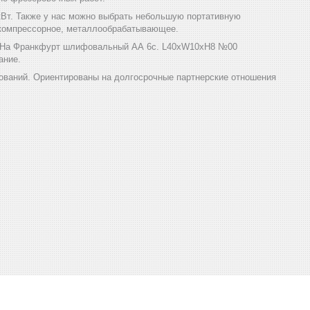
кВт. Также у нас можно выбрать небольшую портативную
, компрессорное, металлообрабатывающее.
и. На Франкфурт шлифовальный АА 6с. L40xW10xH8 №00
ание.
ований. Ориентированы на долгосрочные партнерские отношения