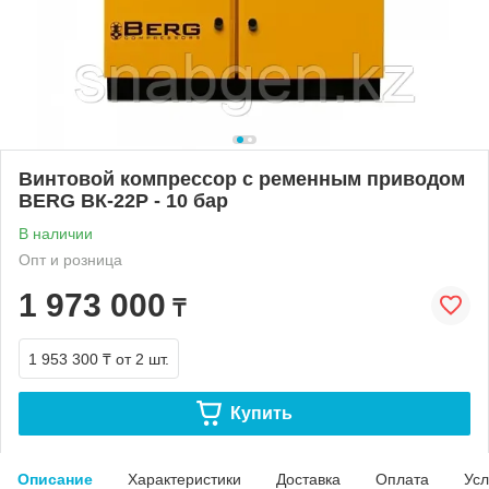
Винтовой компрессор с ременным приводом
BERG ВК-22Р - 10 бар
В наличии
Опт и розница
1 973 000
₸
1 953 300 ₸
от 2 шт.
Купить
Описание
Характеристики
Доставка
Оплата
Усл