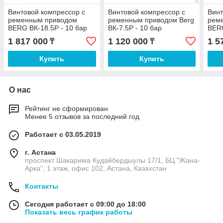
Винтовой компрессор с
Винтовой компрессор с
Винт
ременным приводом
ременным приводом Berg
рем
BERG ВК-18.5Р - 10 бар
ВК-7.5Р - 10 бар
BERG
1 817 000
1 120 000
1 5
₸
₸
Купить
Купить
О нас
Рейтинг не сформирован
Менее 5 отзывов за последний год
Работает с 03.05.2019
г. Астана
проспект Шакарима Кудайбердыулы 17/1, БЦ "Жана-
Арка", 1 этаж, офис 102, Астана, Казахстан
Контакты
Сегодня работает с 09:00 до 18:00
Показать весь график работы