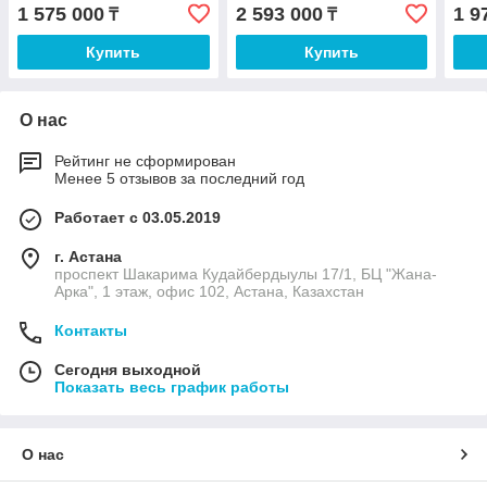
1 575 000
2 593 000
1 9
₸
₸
Купить
Купить
О нас
Рейтинг не сформирован
Менее 5 отзывов за последний год
Работает с 03.05.2019
г. Астана
проспект Шакарима Кудайбердыулы 17/1, БЦ "Жана-
Арка", 1 этаж, офис 102, Астана, Казахстан
Контакты
Сегодня выходной
Показать весь график работы
О нас