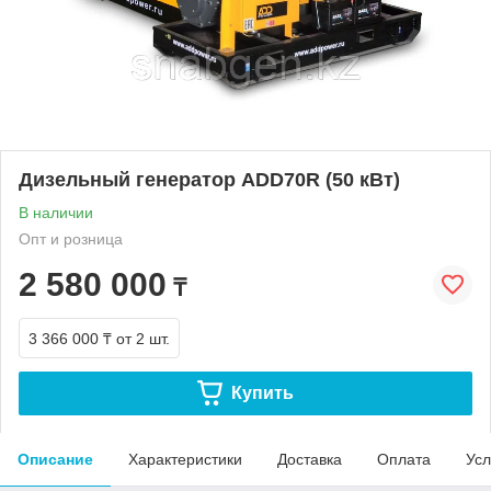
Дизельный генератор ADD70R (50 кВт)
В наличии
Опт и розница
2 580 000
₸
3 366 000 ₸
от 2 шт.
Купить
Описание
Характеристики
Доставка
Оплата
Усл