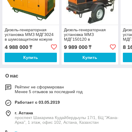
Дизель-генераторная
Дизель-генераторная
Дизе
установка ММЗ МДГ3024
установка ММЗ
уст
в шумозащитном кожухе
МДГ150120 в
МДГ
шумозащитном кожухе на
шум
4 988 000
9 989 000
8 1
₸
₸
шасси
Купить
Купить
О нас
Рейтинг не сформирован
Менее 5 отзывов за последний год
Работает с 03.05.2019
г. Астана
проспект Шакарима Кудайбердыулы 17/1, БЦ "Жана-
Арка", 1 этаж, офис 102, Астана, Казахстан