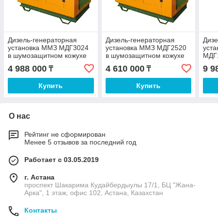
Дизель-генераторная
Дизель-генераторная
Дизе
установка ММЗ МДГ3024
установка ММЗ МДГ2520
уст
в шумозащитном кожухе
в шумозащитном кожухе
МДГ
шум
4 988 000
4 610 000
9 9
₸
₸
шас
Купить
Купить
О нас
Рейтинг не сформирован
Менее 5 отзывов за последний год
Работает с 03.05.2019
г. Астана
проспект Шакарима Кудайбердыулы 17/1, БЦ "Жана-
Арка", 1 этаж, офис 102, Астана, Казахстан
Контакты