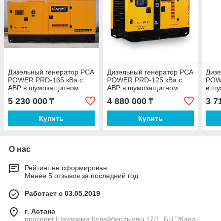
Дизельный генератор PCA
Дизельный генератор PCA
Дизе
POWER PRD-165 кВа с
POWER PRD-125 кВа с
POW
АВР в шумозащитном
АВР в шумозащитном
в шу
кожухе.
кожухе.
5 230 000
4 880 000
3 7
₸
₸
Купить
Купить
О нас
Рейтинг не сформирован
Менее 5 отзывов за последний год
Работает с 03.05.2019
г. Астана
проспект Шакарима Кудайбердыулы 17/1, БЦ "Жана-