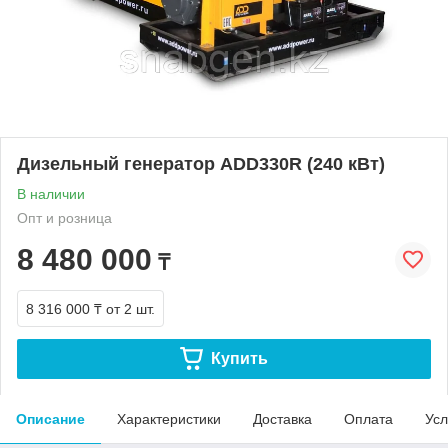
Дизельный генератор ADD330R (240 кВт)
В наличии
Опт и розница
8 480 000
₸
8 316 000 ₸
от 2 шт.
Купить
Описание
Характеристики
Доставка
Оплата
Усл