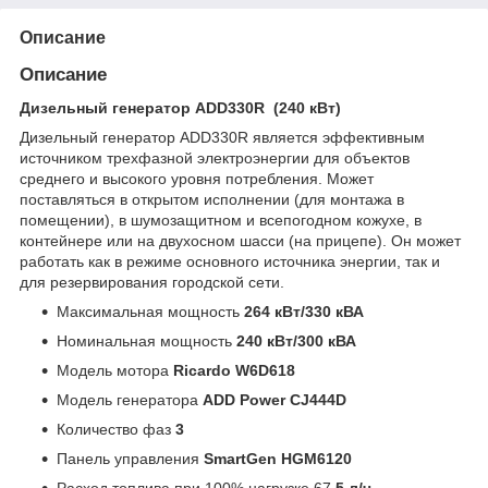
Описание
Описание
Дизельный генератор ADD330R (240 кВт)
Дизельный генератор ADD330R является эффективным
источником трехфазной электроэнергии для объектов
среднего и высокого уровня потребления. Может
поставляться в открытом исполнении (для монтажа в
помещении), в шумозащитном и всепогодном кожухе, в
контейнере или на двухосном шасси (на прицепе). Он может
работать как в режиме основного источника энергии, так и
для резервирования городской сети.
Максимальная мощность
264 кВт/330 кВА
Номинальная мощность
240 кВт/300 кВА
Модель мотора
Ricardo W6D618
Модель генератора
ADD Power CJ444D
Количество фаз
3
Панель управления
SmartGen HGM6120
Расход топлива при 100% нагрузке 67
,5 л/ч