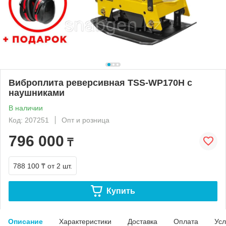
Виброплита реверсивная TSS-WP170H с
наушниками
В наличии
Код: 207251
Опт и розница
796 000
₸
788 100 ₸
от 2 шт.
Купить
Описание
Характеристики
Доставка
Оплата
Усл