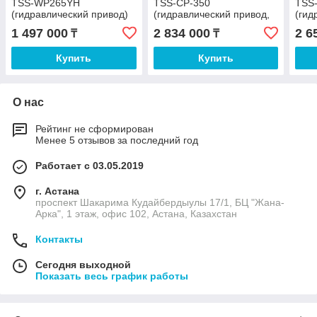
TSS-WP265YH
TSS-CP-350
TSS
(гидравлический привод)
(гидравлический привод,
(гид
электростарт, АКБ) с
элек
1 497 000
2 834 000
2 6
₸
₸
наушниками
нау
Купить
Купить
О нас
Рейтинг не сформирован
Менее 5 отзывов за последний год
Работает с 03.05.2019
г. Астана
проспект Шакарима Кудайбердыулы 17/1, БЦ "Жана-
Арка", 1 этаж, офис 102, Астана, Казахстан
Контакты
Сегодня выходной
Показать весь график работы