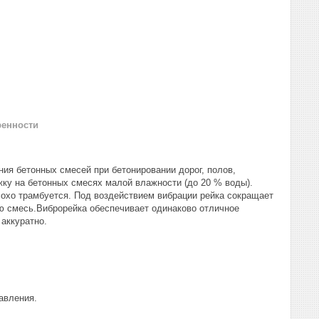
ренности
ия бетонных смесей при бетонировании дорог, полов,
ку на бетонных смесях малой влажности (до 20 % воды).
охо трамбуется. Под воздействием вибрации рейка сокращает
ю смесь.Виброрейка обеспечивает одинаково отличное
 аккуратно.
авления.