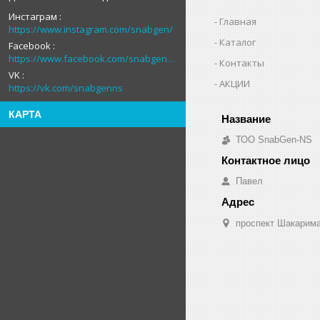
Инстаграм
Главная
https://www.instagram.com/snabgen/
Каталог
Facebook
https://www.facebook.com/snabgenNS
Контакты
VK
АКЦИИ
https://vk.com/snabgenns
КАРТА
ТОО SnabGen-NS
Павел
проспект Шакарима