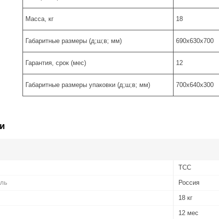
Масса, кг
18
Габаритные размеры (д;ш;в; мм)
690х630х700
Гарантия, срок (мес)
12
Габаритные размеры упаковки (д;ш;в; мм)
700х640х300
и
ТСС
ель
Россия
18 кг
12 мес