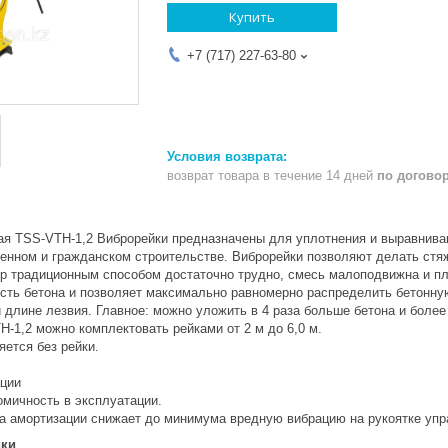
Купить
+7 (717) 227-63-80
возврат товара в течение 14 дней
по догово
ая TSS-VTH-1,2 Виброрейки предназначены для уплотнения и выравниван
нном и гражданском строительстве. Виброрейки позволяют делать стяж
ор традиционным способом достаточно трудно, смесь малоподвижна и пл
сть бетона и позволяет максимально равномерно распределить бетонну
 длине лезвия. Главное: можно уложить в 4 раза больше бетона и более
-1,2 можно комплектовать рейками от 2 м до 6,0 м.
ется без рейки.
ации
омичность в эксплуатации.
 амортизации снижает до минимума вредную вибрацию на рукоятке упр
ики