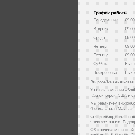
График работы
Понедельник
09:00
Вторник
09:00
Среда
09:00
Четверг
09:00
Пятница
09:00
Суббота
Выхо
Воскресенье
Выхо
Виброрейка бензиновая 
У нашей компании «Sna
Южной Кореи, США и ст
Мы реализуем виброобо
бренда «Turan Makina»;
Специализируемся на п
электростанцию. Подби
Обеспечиваем широкий 