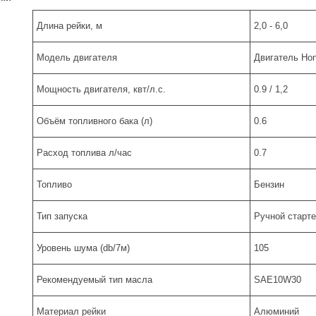
Длина рейки, м
2,0 - 6,0
Модель двигателя
Двигатель Hon
Мощность двигателя, квт/л.с.
0.9 / 1,2
Объём топливного бака (л)
0.6
Расход топлива л/час
0.7
Топливо
Бензин
Тип запуска
Ручной старте
Уровень шума (db/7м)
105
Рекомендуемый тип масла
SAE10W30
Материал рейки
Алюминий