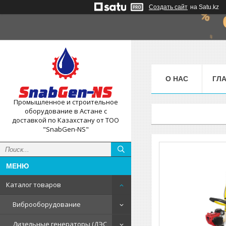
Создать сайт
на Satu.kz
О НАС
ГЛ
Промышленное и строительное
оборудование в Астане с
доставкой по Казахстану от ТОО
"SnabGen-NS"
Каталог товаров
Виброоборудование
Дизельные генераторы (ДЭС,