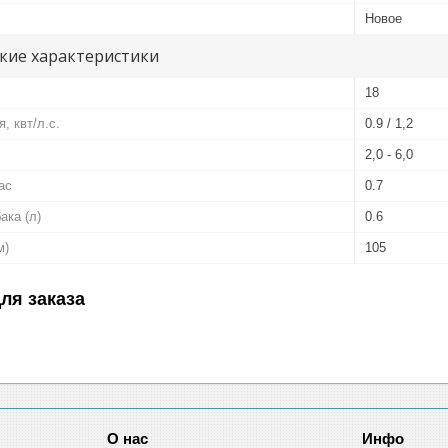
Новое
кие характеристики
18
, квт/л.с.
0.9 / 1,2
2,0 - 6,0
ас
0.7
ака (л)
0.6
м)
105
ля заказа
О нас
Инфо