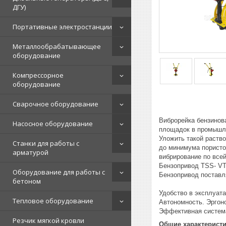
ДГУ)
Портативные электростанции
Металлообрабатывающее
оборудование
Компрессорное
оборудование
Сварочное оборудование
Виброрейка бензинов
Насосное оборудование
площадок в промышле
Уложить такой раств
Станки для работы с
до минимума пористо
арматурой
вибрирование по всей
Бензопривод TSS- VTH
Оборудование для работы с
Бензопривод поставля
бетоном
Удобство в эксплуат
Тепловое оборудование
Автономность. Эргон
Эффективная система
Резчик мягкой кровли
Общие характерист