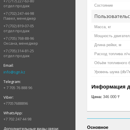
+7 (717) 227-63-80
Состояние
отдел продаж
+7 (702) 247-44-98
Пользовательс
Павел, менеджер
+7 (702) 819-07-05
Масса, кг
отдел продаж
Мощность двигателя
+7 (705) 768-88-96
Оксана, менеджер
Длина рейки, м
+7 (705) 314-81-25
Расход топлива л/ч
отдел продаж
Объём топливного б
info@sgn.kz
Уровень шума (db/7
Информация д
+ 7 705 76 888 96
Цена:
346 000 ₸
+77057688896
+7 702 247 44 98
Основное