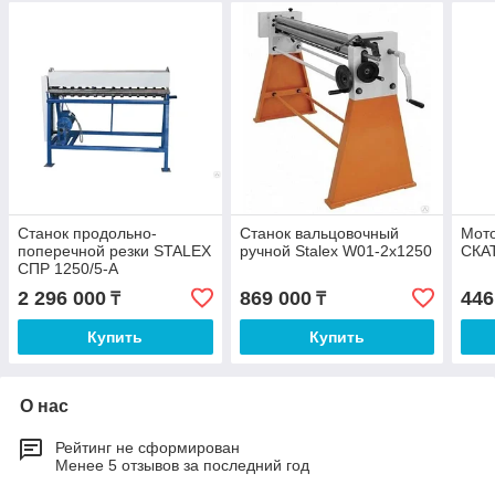
Станок продольно-
Станок вальцовочный
Мот
поперечной резки STALEX
ручной Stalex W01-2х1250
СКА
СПР 1250/5-А
2 296 000
869 000
446
₸
₸
Купить
Купить
О нас
Рейтинг не сформирован
Менее 5 отзывов за последний год