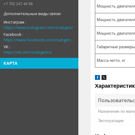
+7 702 247 44 98
Мощность двигателя
Мощность двигателя
Инстаграм
https://www.instagram.com/snabgen/
Мощность двигател
Facebook
https://www.facebook.com/snabgenNS
VK
Габаритные размеры 
https://vk.com/snabgenns
Масса нетто, кг
КАРТА
Характеристик
Пользовательс
Назначение по мат
Эксплуатация