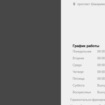
проспект Шакарима
График работы
Понедельник
09:00
Вторник
09:00
Среда
09:00
Четверг
09:00
Пятница
09:00
Суббота
Выхо
Воскресенье
Выхо
Горизонтально-фрезерны