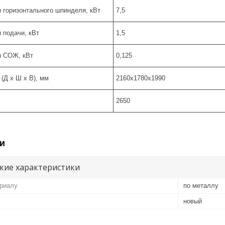
 горизонтального шпинделя, кВт
7,5
 подачи, кВт
1,5
я СОЖ, кВт
0,125
(Д х Ш х В), мм
2160x1780x1990
2650
и
кие характеристики
ериалу
по металлу
новый