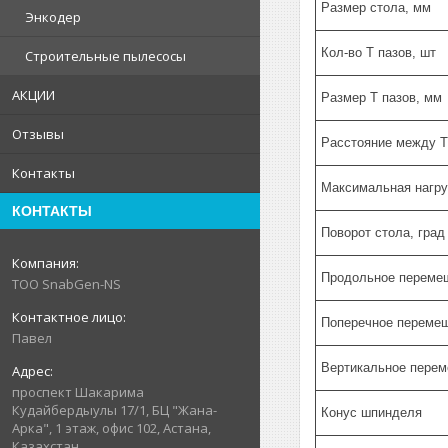
Размер стола, мм
Энкодер
Кол-во Т пазов, шт
Строительные пылесосы
АКЦИИ
Размер Т пазов, мм
Отзывы
Расстояние между Т
Контакты
Максимальная нагруз
КОНТАКТЫ
Поворот стола, град
Продольное перемещ
ТОО SnabGen-NS
Поперечное перемеще
Павел
Вертикальное переме
проспект Шакарима
Кудайбердыулы 17/1, БЦ "Жана-
Конус шпинделя
Арка", 1 этаж, офис 102, Астана,
Казахстан