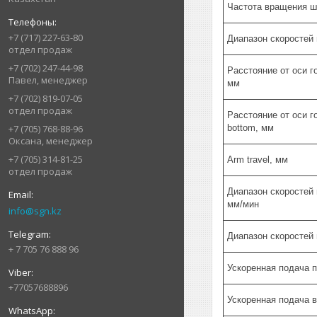
Частота вращения ш
+7 (717) 227-63-80
Диапазон скоростей
отдел продаж
+7 (702) 247-44-98
Расстояние от оси г
Павел, менеджер
мм
+7 (702) 819-07-05
отдел продаж
Расстояние от оси г
bottom, мм
+7 (705) 768-88-96
Оксана, менеджер
+7 (705) 314-81-25
Arm travel, мм
отдел продаж
Диапазон скоростей
мм/мин
info@sgn.kz
Диапазон скоростей
+ 7 705 76 888 96
Ускоренная подача 
+77057688896
Ускоренная подача 