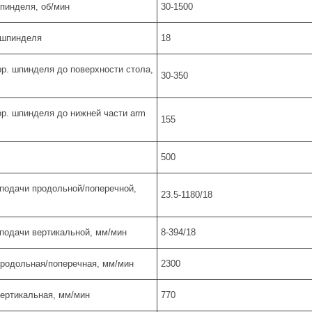
пинделя, об/мин
30-1500
 шпинделя
18
ор. шпинделя до поверхности стола,
30-350
ор. шпинделя до нижней части arm
155
500
 подачи продольной/поперечной,
23.5-1180/18
 подачи вертикальной, мм/мин
8-394/18
продольная/поперечная, мм/мин
2300
вертикальная, мм/мин
770