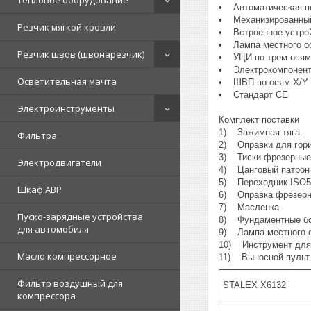
Тепловое оборудование
• Автоматическая по
• Механизированный
Резчик мягкой кровли
• Встроенное устро
• Лампа местного о
Резчик швов (швонарезчик)
• УЦИ по трем осям 
• Электрокомпоненты 
Осветительная мачта
• ШВП по осям X/Y
• Стандарт СЕ
Электроинструменты
Комплект поставки
1) Зажимная тяга.
Фильтра.
2) Оправки для гори
3) Тиски фрезерные,
Электродвигатели
4) Цанговый патрон I
5) Переходник ISO
Шкаф АВР
6) Оправка фрезерн
7) Масленка
Пуско-зарядные устройства
8) Фундаментные бо
для автомобиля
9) Лампа местного 
10) Инструмент для
Масло компрессорное
11) Выносной пульт 
Фильтр воздушный для
STALEX X6132
компрессора