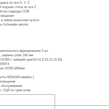
дача по оси Х, Y, Z
 подъем стола по оси Z
йство подвода СОЖ
свещения
в новом выносном пульте
Schneider electric
зонтального фрезерования 2 шт.
 ширина губок 160 мм
SO50 с набором цанг(4,5,6,8,10,12,14,16)
50/MT4
ая ISO50 Ø40мм
лты М20х500 мм(4шт.)
освещения
 обслуживания
с УЦИ по трем осям