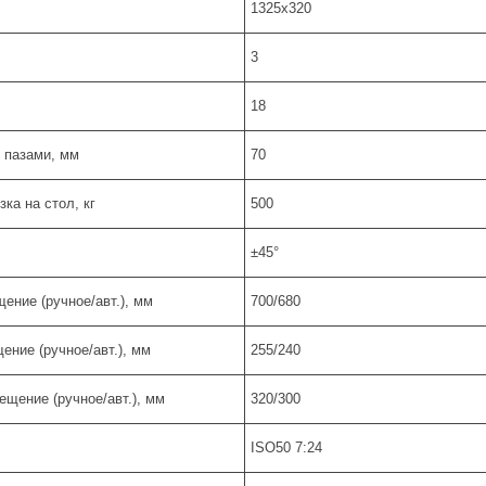
1325х320
3
18
 пазами, мм
70
ка на стол, кг
500
±45°
ение (ручное/авт.), мм
700/680
ние (ручное/авт.), мм
255/240
щение (ручное/авт.), мм
320/300
ISO50 7:24