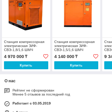
Станция компрессорная
Станция компрессорная
Ста
электрическая ЗИФ-
электрическая ЗИФ-
элек
СВЭ-1,8/1,6 ШМЧ
СВЭ-1,5/1,6 ШМЧ
СВЭ-
ременная с ЧРП
ременная с ЧРП
4 970 000
4 140 000
9 3
₸
₸
Купить
Купить
О нас
Рейтинг не сформирован
Менее 5 отзывов за последний год
Работает с 03.05.2019