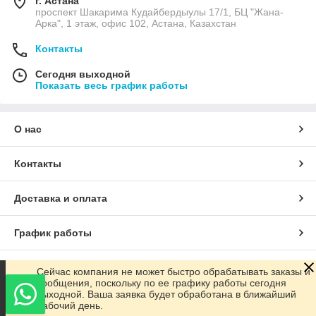
г. Астана
проспект Шакарима Кудайбердыулы 17/1, БЦ "Жана-
Арка", 1 этаж, офис 102, Астана, Казахстан
Контакты
Сегодня выходной
Показать весь график работы
О нас
Контакты
Доставка и оплата
График работы
Полная версия сайта
Сейчас компания не может быстро обрабатывать заказы и
сообщения, поскольку по ее графику работы сегодня
выходной. Ваша заявка будет обработана в ближайший
Сайт создан на маркетплейсе
Satu.kz
рабочий день.