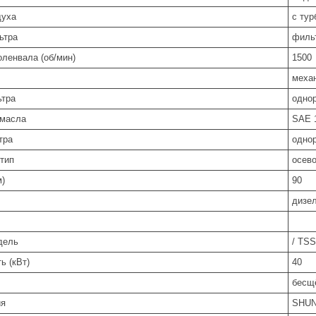
духа
с ту
ьтра
филь
оленвала (об/мин)
1500
меха
ьтра
одно
 масла
SAE 
тра
одно
 тип
осев
м)
90
дизе
дель
/ TSS
ь (кВт)
40
бесщ
ия
SHU