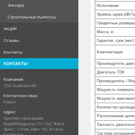
Энкодер
Исполнение
Уровень шума (dB/7
Строительные пылесосы
Габаритные размеры 
АКЦИИ
Масса, кг
Отзывы
Гарантия, срок (мес)
Контакты
Комплектация
Производитель двиг
КОНТАКТЫ
Двигатель TDK
Производитель / Мо
ТОО SnabGen-NS
Мощность номинальн
Мощность максимал
Павел
Количество цилиндр
Расположение цили
проспект Шакарима
Кудайбердыулы 17/1, БЦ "Жана-
Тактность двигателя
Арка", 1 этаж, офис 102, Астана,
Система охлаждени
Казахстан