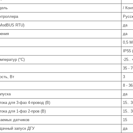
дель
/ Ко
нтроллера
Русс
(ModBUS RTU)
да
рения
да
0,5 М
IP55 
мператур (°C)
-25..
35 - 
сть, Вт
3
8 - 36
апуска
да
 тока для 3-фаз 4-провод (В)
15.. 
 тока для 1-фаз 2-пров (В)
15.. 
чаемых датчиков
15
удачный запуск ДГУ
да