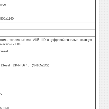
ытое
x800x1140
тель, топливный бак, АКБ, ЩУ с цифровой панелью, станция
. маслом и ОЖ
iesel
 DIesel TDK-N 56 4LT (N4105ZDS)
ое
остная