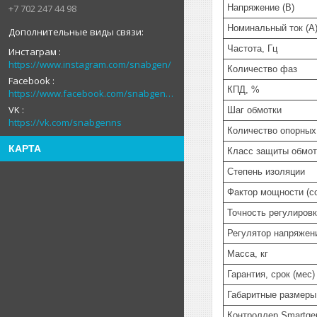
+7 702 247 44 98
Напряжение (В)
Номинальный ток (А
Частота, Гц
Инстаграм
https://www.instagram.com/snabgen/
Количество фаз
Facebook
КПД, %
https://www.facebook.com/snabgenNS
VK
Шаг обмотки
https://vk.com/snabgenns
Количество опорных
КАРТА
Класс защиты обмот
Степень изоляции
Фактор мощности (co
Точность регулировк
Регулятор напряжен
Масса, кг
Гарантия, срок (мес)
Габаритные размеры 
Контроллер Smartge