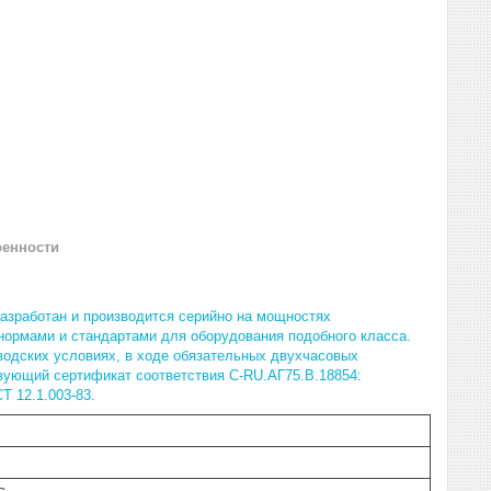
ренности
 разработан и производится серийно на мощностях
нормами и стандартами для оборудования подобного класса.
водских условиях, в ходе обязательных двухчасовых
вующий сертификат соответствия C-RU.АГ75.B.18854:
Т 12.1.003-83.