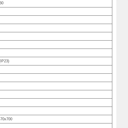
30
(IP23)
470x700