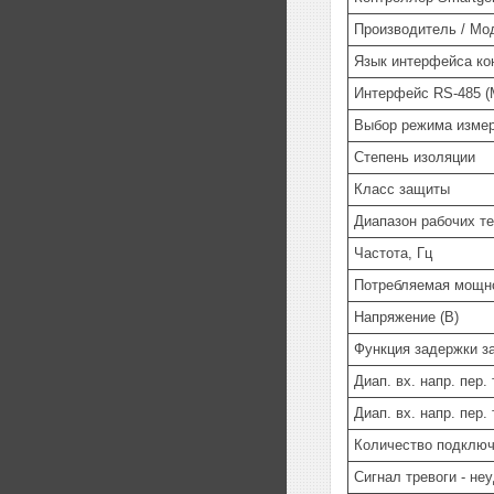
Производитель / Мо
Язык интерфейса ко
Интерфейс RS-485 
Выбор режима изме
Степень изоляции
Класс защиты
Диапазон рабочих те
Частота, Гц
Потребляемая мощно
Напряжение (В)
Функция задержки з
Диап. вх. напр. пер.
Диап. вх. напр. пер.
Количество подклю
Сигнал тревоги - не