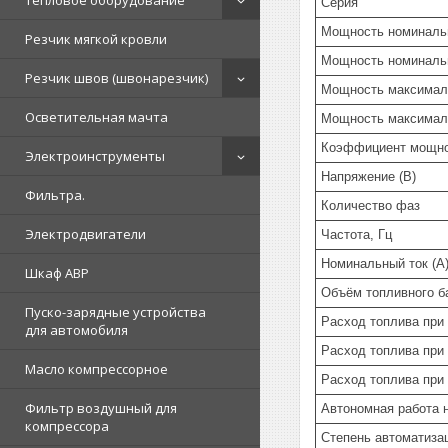
Тепловое оборудование
Серия
Мощность номинальн
Резчик мягкой кровли
Мощность номиналь
Резчик швов (швонарезчик)
Мощность максимал
Осветительная мачта
Мощность максимал
Коэффициент мощн
Электроинструменты
Напряжение (В)
Фильтра.
Количество фаз
Электродвигатели
Частота, Гц
Номинальный ток (А
Шкаф АВР
Объём топливного ба
Пуско-зарядные устройства
Расход топлива при
для автомобиля
Расход топлива при
Масло компрессорное
Расход топлива при
Фильтр воздушный для
Автономная работа н
компрессора
Степень автоматиза