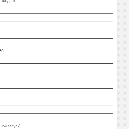
Стандарт
30
чной запуск)