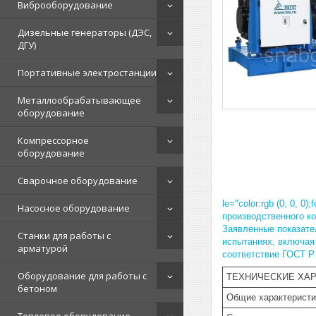
Виброоборудование
Дизельные генераторы (ДЭС,
ДГУ)
Портативные электростанции
Металлообрабатывающее
оборудование
Компрессорное
оборудование
Сварочное оборудование
le="color:rgb (0, 0,
Насосное оборудование
производственного к
Заявленные показате
Станки для работы с
испытаниях, включая
арматурой
соответствие ГОСТ Р 
Оборудование для работы с
ТЕХНИЧЕСКИЕ ХА
бетоном
Общие характеристи