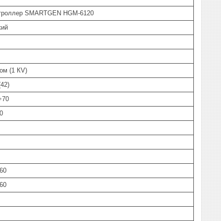
нтроллер SMARTGEN HGM-6120
кий
ом (1 КV)
(42)
 +70
70
360
360