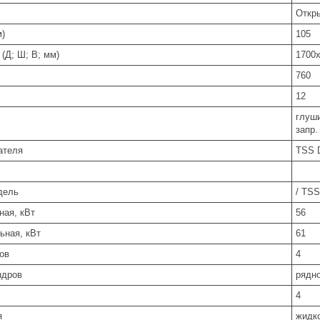
Откр
м)
105
(Д; Ш; В; мм)
1700
760
12
глуши
запр
ателя
TSS D
дель
/ TSS
ая, кВт
56
ьная, кВт
61
ов
4
ндров
рядн
4
я
жидк