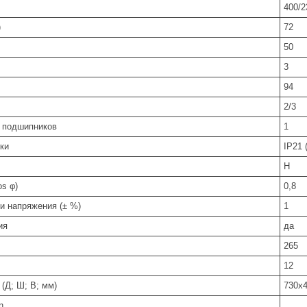
400/2
)
72
50
3
94
2/3
 подшипников
1
ки
IP21 
Н
s φ)
0,8
и напряжения (± %)
1
ия
да
265
12
(Д; Ш; В; мм)
730x
n