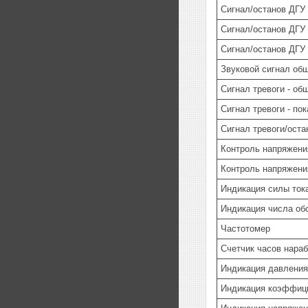
Сигнал/останов ДГУ
Сигнал/останов ДГУ
Сигнал/останов ДГУ 
Звуковой сигнал об
Сигнал тревоги - о
Сигнал тревоги - по
Сигнал тревоги/ост
Контроль напряжен
Контроль напряжени
Индикация силы ток
Индикация числа об
Частотомер
Счетчик часов нараб
Индикация давления
Индикация коэффици