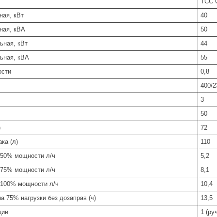
ТСС 
ая, кВт
40
ная, кВА
50
ьная, кВт
44
ьная, кВА
55
ости
0,8
400/2
3
50
)
72
ка (л)
110
 50% мощности л/ч
5,2
 75% мощности л/ч
8,1
 100% мощности л/ч
10,4
а 75% нагрузки без дозаправ (ч)
13,5
ции
1 (ру