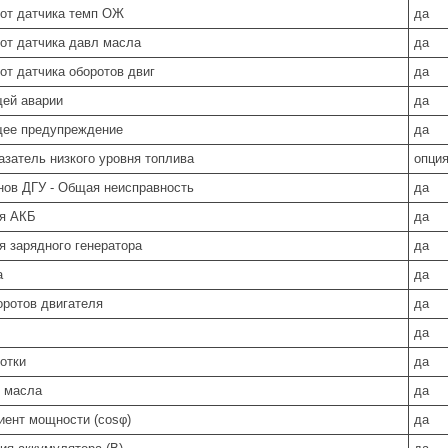
 от датчика темп ОЖ
да
 от датчика давл масла
да
от датчика оборотов двиг
да
щей аварии
да
бщее предупреждение
да
казатель низкого уровня топлива
опци
анов ДГУ - Общая неисправность
да
ия АКБ
да
я зарядного генератора
да
а
да
оротов двигателя
да
да
отки
да
 масла
да
ент мощности (cosφ)
да