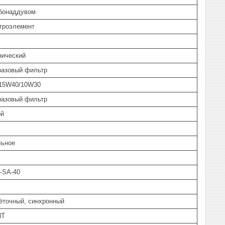
рбонаддувом
троэлемент
нический
разовый фильтр
15W40/10W30
разовый фильтр
ой
льное
-SA-40
ёточный, синхронный
NT