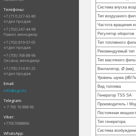
Система впуска воз
+7 (717) 227-63-80
Тип воздушного фил
отдел продаж
Частота вращения к
+7 (702) 247-44-98
Регулятор оборотов
Павел, менеджер
+7 (702) 819-07-05
Тип топливного фил
отдел продаж
Рекомендуемый тип
+7 (705) 768-88-96
Тип масляного филь
Оксана, менеджер
+7 (705) 314-81-25
Вентилятор, Ø (мм),
отдел продаж
Уровень шума (dB/7
Вид топлива
info@sgn.kz
Генератор TSS SA
Производитель / Мо
+ 7 705 76 888 96
Постоянная мощност
Тип генератора
+77057688896
Система возбужден