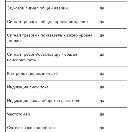
Звуковой сигнал общей аварии
да
Сигнал тревоги - общее предупреждение
да
Сигнал тревоги - показатель низкого уровня
да
топлива
Сигнал тревоги/останов дгу - общая
да
неисправность
Контроль напряжения акб
да
Индикация силы тока
да
Индикация числа оборотов двигателя
да
Частотомер
да
Счетчик часов наработки
да