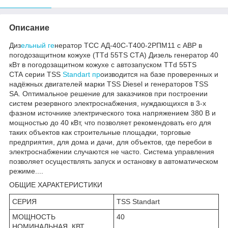
Описание
Диз
ельный ге
нератор ТСС АД-40С-Т400-2РПМ11 с АВР в
погодозащитном кожухе (TTd 55TS CTА) Дизель генератор 40
кВт в погодозащитном кожухе с автозапуском TTd 55TS
CTA серии TSS
Standart пр
оизводится на базе проверенных и
надёжных двигателей марки TSS Diesel и генераторов TSS
SA. Оптимальное решение для заказчиков при построении
систем резервного электроснабжения, нуждающихся в 3-х
фазном источнике электрического тока напряжением 380 В и
мощностью до 40 кВт, что позволяет рекомендовать его для
таких объектов как строительные площадки, торговые
предприятия, для дома и дачи, для объектов, где перебои в
электроснабжении случаются не часто. Система управления
позволяет осуществлять запуск и остановку в автоматическом
режиме....
ОБЩИЕ ХАРАКТЕРИСТИКИ
СЕРИЯ
TSS Standart
МОЩНОСТЬ
40
НОМИНАЛЬНАЯ, КВТ