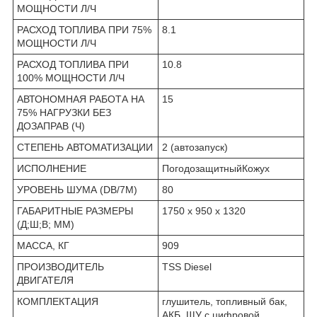
МОЩНОСТИ Л/Ч
РАСХОД ТОПЛИВА ПРИ 75%
8.1
МОЩНОСТИ Л/Ч
РАСХОД ТОПЛИВА ПРИ
10.8
100% МОЩНОСТИ Л/Ч
АВТОНОМНАЯ РАБОТА НА
15
75% НАГРУЗКИ БЕЗ
ДОЗАПРАВ (Ч)
СТЕПЕНЬ АВТОМАТИЗАЦИИ
2 (автозапуск)
ИСПОЛНЕНИЕ
ПогодозащитныйКожух
УРОВЕНЬ ШУМА (DB/7М)
80
ГАБАРИТНЫЕ РАЗМЕРЫ
1750 х 950 х 1320
(Д;Ш;В; ММ)
МАССА, КГ
909
ПРОИЗВОДИТЕЛЬ
TSS Diesel
ДВИГАТЕЛЯ
КОМПЛЕКТАЦИЯ
глушитель, топливный бак,
АКБ, ЩУ с цифровой