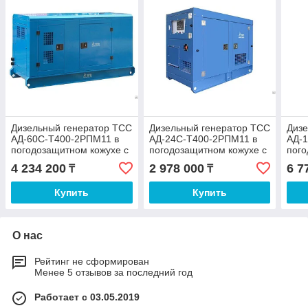
Дизельный генератор ТСС
Дизельный генератор ТСС
Дизе
АД-60С-Т400-2РПМ11 в
АД-24С-Т400-2РПМ11 в
АД-
погодозащитном кожухе с
погодозащитном кожухе с
пого
АВР (T
АВР
АВР
4 234 200
2 978 000
6 7
₸
₸
Купить
Купить
О нас
Рейтинг не сформирован
Менее 5 отзывов за последний год
Работает с 03.05.2019