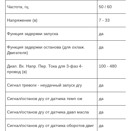
Частота, гц
50 / 60
Напряжение (в)
7 - 33
Функция задержки запуска
да
Функция задержки останова (для охлаж.
да
Двигателя)
Диап. Вх. Напр. Пер. Тока для 3-фаз 4-
100 - 480
провод (в)
Сигнал тревоги - неудачный запуск дгу
да
Сигнал/останов дгу от датчика темп ож
да
Сигнал/останов дгу от датчика давл масла
да
Сигнал/останов дгу от датчика оборотов двиг
да