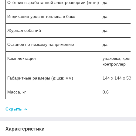
Счётчик выработанной электроэнергии (квт/ч)
да
Индикация уровня топлива в баке
да
Журнал событий
да
Останов по низкому напряжению
да
Комплектация
упаковка, крепёж
контроллер
Габаритные размеры (д;ш;в; мм)
144 х 144 х 53.3
Масса, кг
0.6
Скрыть
Характеристики