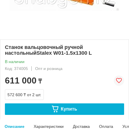
Станок вальцовочный ручной
настольныйStalex W01-1.5х1300 L
В наличии
Код: 374005
Опт и розница
611 000
₸
572 600 ₸
от 2 шт.
Купить
Описание
Характеристики
Доставка
Оплата
Усл