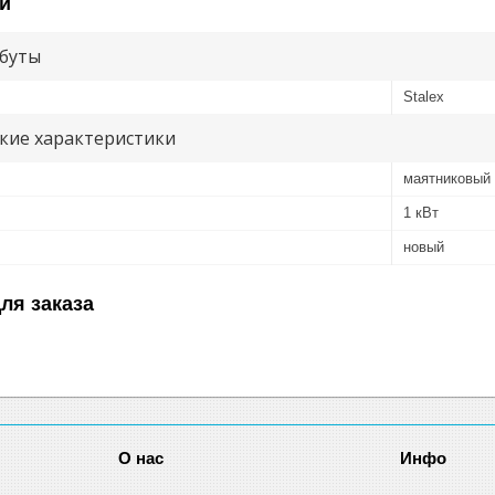
и
буты
Stalex
кие характеристики
маятниковый
1 кВт
новый
ля заказа
О нас
Инфо