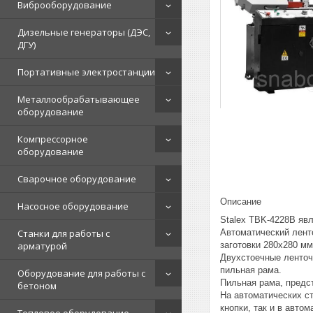
Виброоборудование
Дизельные генераторы (ДЭС,
ДГУ)
Портативные электростанции
Металлообрабатывающее
оборудование
Компрессорное
оборудование
Сварочное оборудование
Описание
Насосное оборудование
Stalex TBK-4228В яв
Автоматический лент
Станки для работы с
заготовки 280x280 мм
арматурой
Двухстоечные ленточ
пильная рама.
Оборудование для работы с
Пильная рама, предс
бетоном
На автоматических с
кнопки, так и в авто