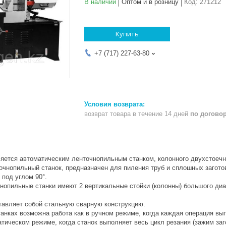
В наличии
Оптом и в розницу
Код:
271212
Купить
+7 (717) 227-63-80
возврат товара в течение 14 дней
по догово
ляется автоматическим ленточнопильным станком, колонного двухстоечн
очнопильный станок, предназначен для пиления труб и сплошных загото
 под углом 90°.
нопильные станки имеют 2 вертикальные стойки (колонны) большого диа
тавляет собой стальную сварную конструкцию.
танках возможна работа как в ручном режиме, когда каждая операция в
матическом режиме, когда станок выполняет весь цикл резания (зажим заг