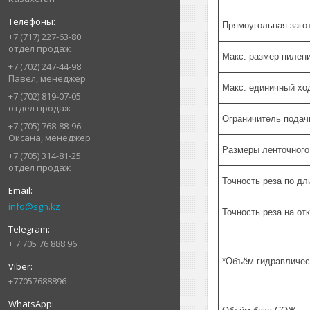
Прямоугольная заго
+7 (717) 227-63-80
отдел продаж
Макс. размер пилени
+7 (702) 247-44-98
Павел, менеджер
Макс. единичный хо
+7 (702) 819-07-05
отдел продаж
Ограничитель подач
+7 (705) 768-88-96
Оксана, менеджер
Размеры ленточного
+7 (705) 314-81-25
отдел продаж
Точность реза по дл
info@sgn.kz
Точность реза на от
+ 7 705 76 888 96
*Объём гидравличес
+77057688896