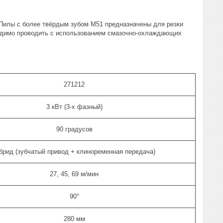
Пилы с более твёрдым зубом М51 предназначены для резки
бходимо проводить с использованием смазочно-охлаждающих
271212
3 кВт (3-х фазный)
90 градусов
брид (зубчатый привод + клиноременная передача)
27, 45, 69 м/мин
90°
280 мм