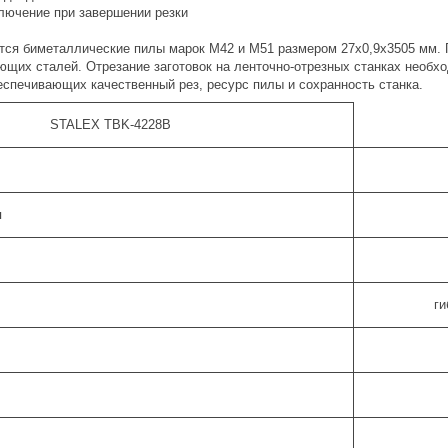
ключение при завершении резки
тся биметаллические пилы марок М42 и М51 размером 27х0,9х3505 мм. 
еющих сталей. Отрезание заготовок на ленточно-отрезных станках нео
еспечивающих качественный рез, ресурс пилы и сохранность станка.
STALEX TBK-4228B
я
ги