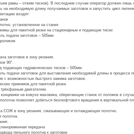
дъем рамы – отжим тисков). В последнем случае оператор должен лишь о
ь на необходимую длину получаемых заготовок и запустить цикл пилени
ектацию входят:
танок
лотно, установленное на станке
ижимы для пакетной резки на стационарные и подающие тиски
ель подачи заготовок – 505мм
 роликом
ача заготовок в зону резания.
вок 90°.
од подающих гидравлических тисков – 505мм.
тель подачи заготовок для выставления необходимой длины в процессе п
ие с возможностью быстрого зажима заготовок.
еских прижимов для пакетной резки.
я трёхфазным двигателем.
 концевики на кожухе маховика, оберегающие станок от поломок в случа
а полотна позволяет добиться безлюфтового вращения в вертикальной пл
ча СОЖ в зону резания, смазывающее и охлаждающее полотно.
я полотна.
ания.
 клиноременная передача
одвода пильного полотна к заготовке