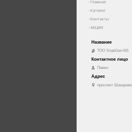
Главная
Каталог
Контакты
АКЦИИ
ТОО SnabGen-NS
Павел
проспект Шакарима