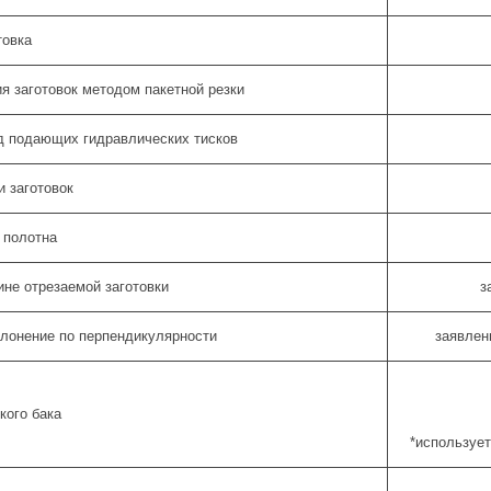
товка
я заготовок методом пакетной резки
д подающих гидравлических тисков
и заготовок
 полотна
ине отрезаемой заготовки
з
клонение по перпендикулярности
заявлен
кого бака
*использует