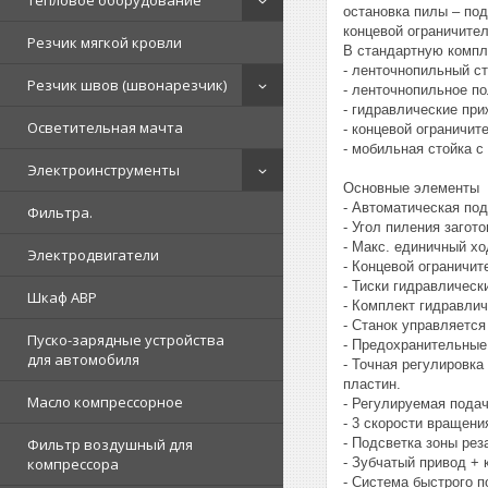
Тепловое оборудование
остановка пилы – по
концевой ограничител
Резчик мягкой кровли
В стандартную компл
- ленточнопильный с
Резчик швов (швонарезчик)
- ленточнопильное по
- гидравлические пр
Осветительная мачта
- концевой ограничит
- мобильная стойка с
Электроинструменты
Основные элементы
- Автоматическая под
Фильтра.
- Угол пиления загото
- Макс. единичный х
Электродвигатели
- Концевой ограничи
- Тиски гидравлическ
Шкаф АВР
- Комплект гидравлич
- Станок управляетс
Пуско-зарядные устройства
- Предохранительные
для автомобиля
- Точная регулировк
пластин.
Масло компрессорное
- Регулируемая пода
- 3 скорости вращени
- Подсветка зоны рез
Фильтр воздушный для
- Зубчатый привод +
компрессора
- Система быстрого п