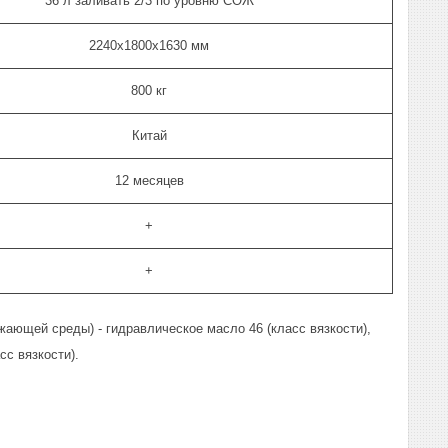
36 л заливать 2/3 по уровню СОЖ
2240х1800х1630 мм
800 кг
Китай
12 месяцев
+
+
жающей среды) - гидравлическое масло 46 (класс вязкости),
сс вязкости).