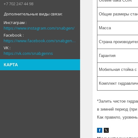
Объём бака СОЖ
+7 702 247 44 98
Общие размеры ста
Инстаграм
https://www.instagram.com/snabgen/
Масса
Facebook
https://www.facebook.com/snabgenNS
Страна производите
VK
https://vk.com/snabgenns
Гарантия
КАРТА
Мобильная стойка с
Комплект гидравлич
*Залить чистое гидра
в зимний период (при
Как правило, уровень