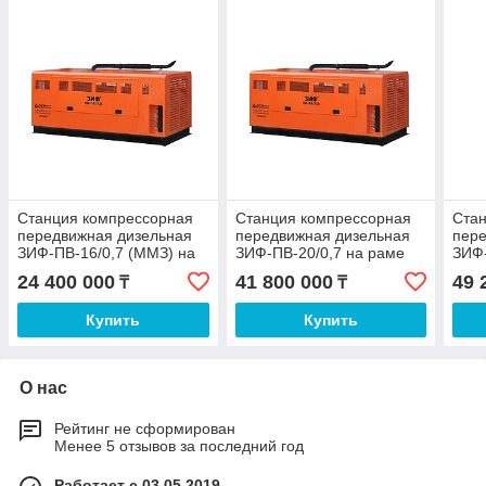
Станция компрессорная
Станция компрессорная
Ста
передвижная дизельная
передвижная дизельная
пере
ЗИФ-ПВ-16/0,7 (ММЗ) на
ЗИФ-ПВ-20/0,7 на раме
ЗИФ-
раме
24 400 000
41 800 000
49 
₸
₸
Купить
Купить
О нас
Рейтинг не сформирован
Менее 5 отзывов за последний год
Работает с 03.05.2019