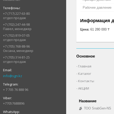
Рабочее давление
+7 (717) 227-63-80
отдел продаж
Информация д
+7 (702) 247-44-98
Павел, менеджер
Цена:
61 280 000 ₸
+7 (702) 819-07-05
отдел продаж
+7 (705) 768-88-96
Оксана, менеджер
Основное
+7 (705) 314-81-25
отдел продаж
Главная
Каталог
info@sgn.kz
Контакты
АКЦИИ
+ 7 705 76 888 96
+77057688896
ТОО SnabGen-NS