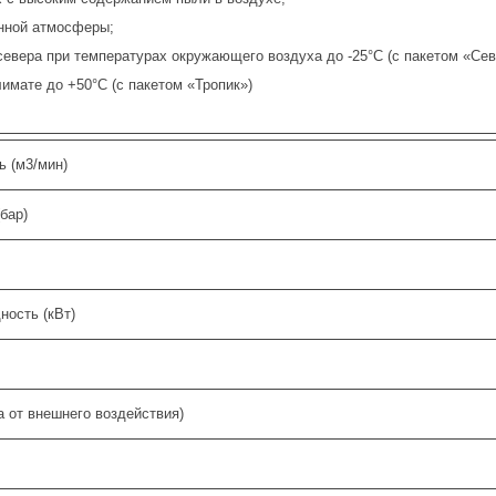
енной атмосферы;
 севера при температурах окружающего воздуха до -25°С (с пакетом «Севе
лимате до +50°С (с пакетом «Тропик»)
ь (м3/мин)
бар)
ность (кВт)
 от внешнего воздействия)