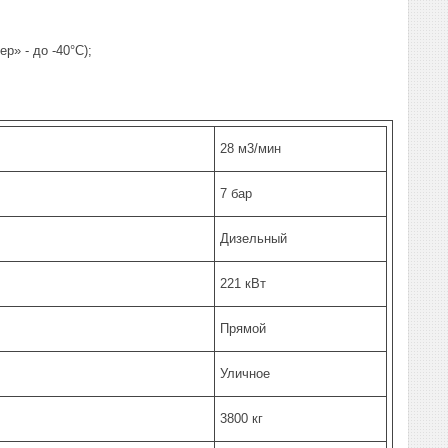
р» - до -40°С);
28 м3/мин
7 бар
Дизельный
221 кВт
Прямой
Уличное
3800 кг