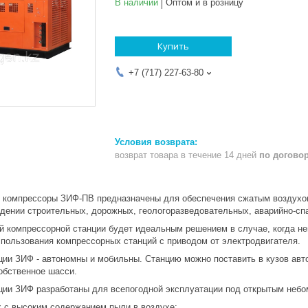
В наличии
Оптом и в розницу
Купить
+7 (717) 227-63-80
возврат товара в течение 14 дней
по догово
компрессоры ЗИФ-ПВ предназначены для обеспечения сжатым воздухом
дении строительных, дорожных, геологоразведовательных, аварийно-спа
прессорной станции будет идеальным решением в случае, когда нево
спользования компрессорных станций с приводом от электродвигателя.
ИФ - автономны и мобильны. Станцию можно поставить в кузов автомо
обственное шасси.
ЗИФ разработаны для всепогодной эксплуатации под открытым небом 
х с высоким содержанием пыли в воздухе;