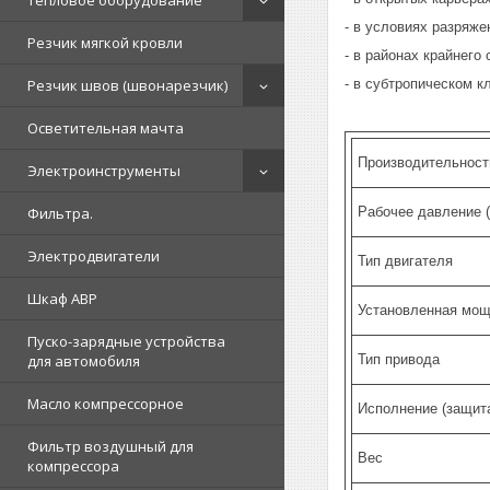
Тепловое оборудование
- в условиях разряж
Резчик мягкой кровли
- в районах крайнего
- в субтропическом к
Резчик швов (швонарезчик)
Осветительная мачта
Производительност
Электроинструменты
Рабочее давление (
Фильтра.
Электродвигатели
Тип двигателя
Шкаф АВР
Установленная мощ
Пуско-зарядные устройства
Тип привода
для автомобиля
Масло компрессорное
Исполнение (защита
Фильтр воздушный для
Вес
компрессора