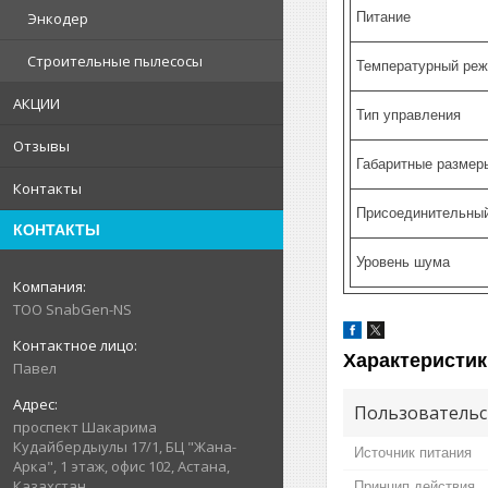
Питание
Энкодер
Строительные пылесосы
Температурный реж
АКЦИИ
Тип управления
Отзывы
Габаритные размер
Контакты
Присоединительны
КОНТАКТЫ
Уровень шума
ТОО SnabGen-NS
Характеристик
Павел
Пользовательс
проспект Шакарима
Кудайбердыулы 17/1, БЦ "Жана-
Источник питания
Арка", 1 этаж, офис 102, Астана,
Казахстан
Принцип действия