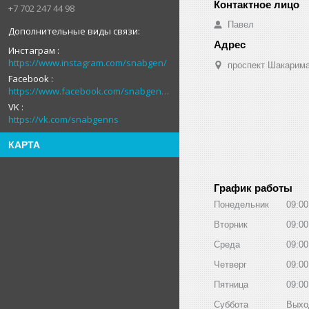
+7 702 247 44 98
Павел
Инстаграм
https://www.instagram.com/snabgen/
проспект Шакарима
Facebook
https://www.facebook.com/snabgenNS
VK
https://vk.com/snabgenns
КАРТА
График работы
Понедельник
09:00
Вторник
09:00
Среда
09:00
Четверг
09:00
Пятница
09:00
Суббота
Выхо