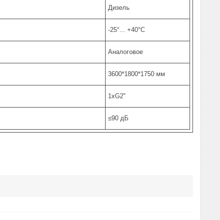
Дизель
-25°... +40°С
Аналоговое
3600*1800*1750 мм
1хG2"
≤90 дБ