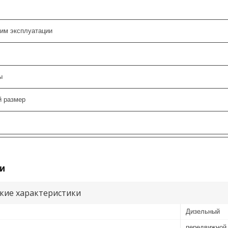
им эксплуатации
ы
й размер
и
кие характеристики
Дизельный
передвижной