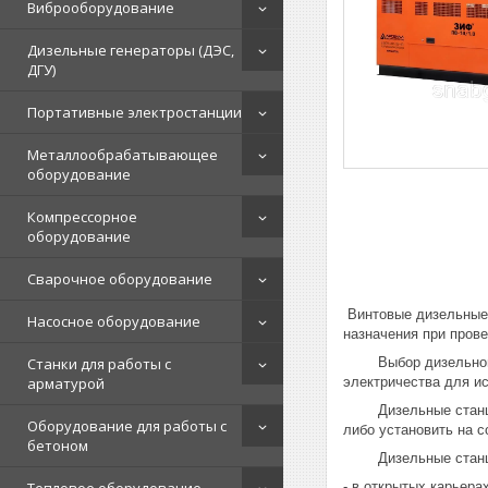
Виброоборудование
Дизельные генераторы (ДЭС,
ДГУ)
Портативные электростанции
Металлообрабатывающее
оборудование
Компрессорное
оборудование
Сварочное оборудование
Винтовые дизельные 
Насосное оборудование
назначения при прове
Выбор дизельной ком
Станки для работы с
электричества для и
арматурой
Дизельные станции З
Оборудование для работы с
либо установить на с
бетоном
Дизельные станции 
- в открытых карьера