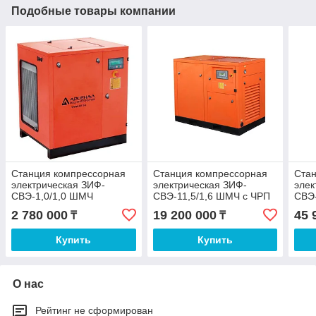
Подобные товары компании
Станция компрессорная
Станция компрессорная
Ста
электрическая ЗИФ-
электрическая ЗИФ-
элек
СВЭ-1,0/1,0 ШМЧ
СВЭ-11,5/1,6 ШМЧ с ЧРП
СВЭ-
ременная с ЧРП
2 780 000
19 200 000
45 
₸
₸
Купить
Купить
О нас
Рейтинг не сформирован