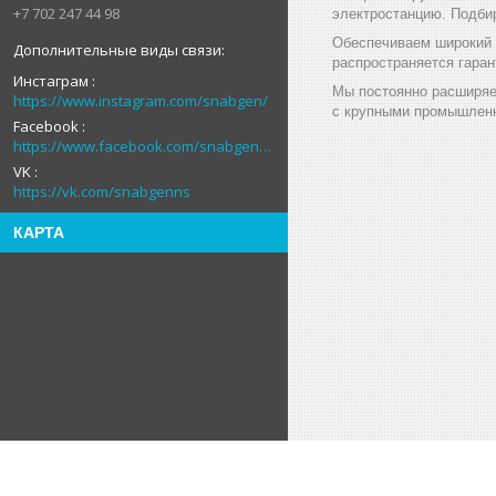
+7 702 247 44 98
электростанцию. Подби
Обеспечиваем широкий в
распространяется гаран
Инстаграм
Мы постоянно расширяе
https://www.instagram.com/snabgen/
с крупными промышленн
Facebook
https://www.facebook.com/snabgenNS
VK
https://vk.com/snabgenns
КАРТА