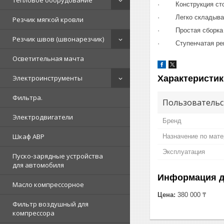
Тепловое оборудование
· Конструкция стой
· Легко складывает
Резчик мягкой кровли
· Простая сборка
Резчик швов (швонарезчик)
· Ступенчатая рег
Осветительная мачта
Характеристик
Электроинструменты
Фильтра.
Пользовательс
Электродвигатели
Бренд
Шкаф АВР
Назначение по мат
Эксплуатация
Пуско-зарядные устройства
для автомобиля
Информация д
Масло компрессорное
Цена:
380 000 ₸
Фильтр воздушный для
компрессора