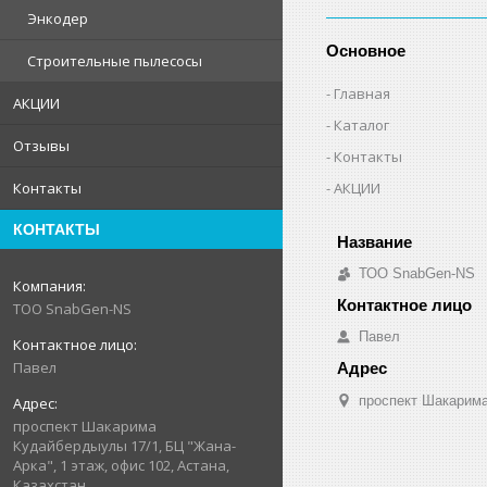
Энкодер
Основное
Строительные пылесосы
Главная
АКЦИИ
Каталог
Отзывы
Контакты
АКЦИИ
Контакты
КОНТАКТЫ
ТОО SnabGen-NS
ТОО SnabGen-NS
Павел
Павел
проспект Шакарима
проспект Шакарима
Кудайбердыулы 17/1, БЦ "Жана-
Арка", 1 этаж, офис 102, Астана,
Казахстан