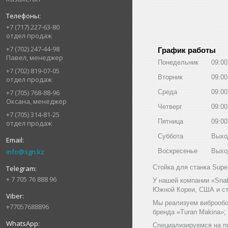
+7 (717) 227-63-80
отдел продаж
+7 (702) 247-44-98
График работы
Павел, менеджер
Понедельник
09:00
+7 (702) 819-07-05
Вторник
09:00
отдел продаж
+7 (705) 768-88-96
Среда
09:00
Оксана, менеджер
Четверг
09:00
+7 (705) 314-81-25
Пятница
09:00
отдел продаж
Суббота
Выхо
info@sgn.kz
Воскресенье
Выхо
Стойка для станка Super
+ 7 705 76 888 96
У нашей компании «Sna
Южной Кореи, США и ст
Мы реализуем виброобо
+77057688896
бренда «Turan Makina»;
Специализируемся на п