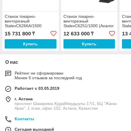
Станок токарно-
Станок токарно-
Стан
винторезный
винторезный
вин
StalexC6266A/1500
StalexC6251/1000 (Аналог
Stal
(Аналог токарного станка
токарного станка 1В625М)
тока
15 731 800
12 633 000
13 
₸
₸
1М63, ДИП300)
Купить
Купить
О нас
Рейтинг не сформирован
Менее 5 отзывов за последний год
Работает с 03.05.2019
г. Астана
проспект Шакарима Кудайбердыулы 17/1, БЦ "Жана-
Арка", 1 этаж, офис 102, Астана, Казахстан
Контакты
Сегодня выходной