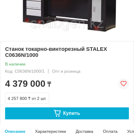
Станок токарно-винторезный STALEX
C0636N/1000
В наличии
Код: C0636N/1000/1
Опт и розница
4 379 000
₸
4 257 800 ₸
от 2 шт.
Купить
Описание
Характеристики
Доставка
Оплата
Усл