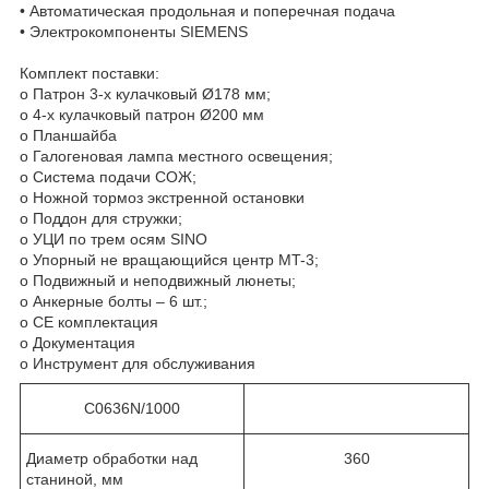
• Автоматическая продольная и поперечная подача
• Электрокомпоненты SIEMENS
Комплект поставки:
o Патрон 3-х кулачковый Ø178 мм;
o 4-х кулачковый патрон Ø200 мм
o Планшайба
o Галогеновая лампа местного освещения;
o Система подачи СОЖ;
o Ножной тормоз экстренной остановки
o Поддон для стружки;
o УЦИ по трем осям SINO
o Упорный не вращающийся центр MT-3;
o Подвижный и неподвижный люнеты;
o Анкерные болты – 6 шт.;
o CE комплектация
o Документация
o Инструмент для обслуживания
С0636N/1000
Диаметр обработки над
360
станиной, мм