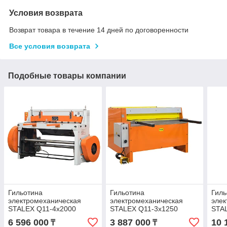
Условия возврата
Возврат товара в течение 14 дней по договоренности
Все условия возврата
Подобные товары компании
Гильотина
Гильотина
Гиль
электромеханическая
электромеханическая
элек
STALEX Q11-4x2000
STALEX Q11-3x1250
STA
6 596 000
3 887 000
10 
₸
₸