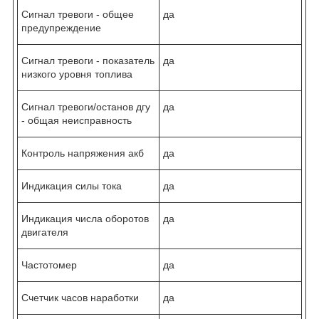
Сигнал тревоги - общее
да
предупреждение
Сигнал тревоги - показатель
да
низкого уровня топлива
Сигнал тревоги/останов дгу
да
- общая неисправность
Контроль напряжения акб
да
Индикация силы тока
да
Индикация числа оборотов
да
двигателя
Частотомер
да
Счетчик часов наработки
да