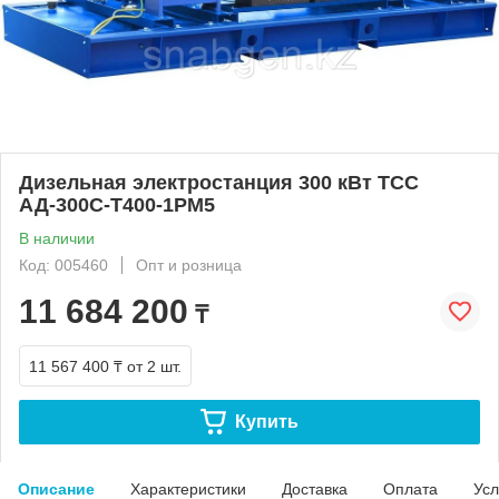
Дизельная электростанция 300 кВт ТСС
АД-300С-Т400-1РМ5
В наличии
Код: 005460
Опт и розница
11 684 200
₸
11 567 400 ₸
от 2 шт.
Купить
Описание
Характеристики
Доставка
Оплата
Усл