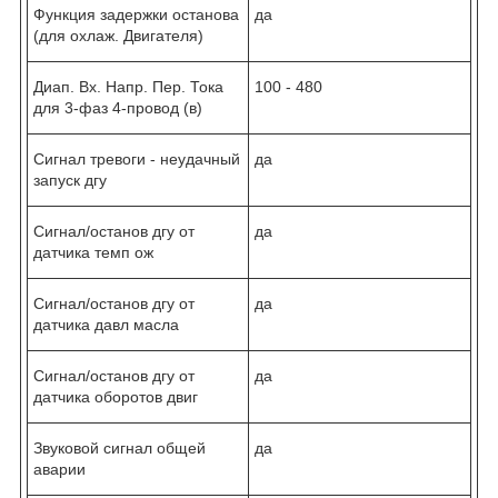
Функция задержки останова
да
(для охлаж. Двигателя)
Диап. Вх. Напр. Пер. Тока
100 - 480
для 3-фаз 4-провод (в)
Сигнал тревоги - неудачный
да
запуск дгу
Сигнал/останов дгу от
да
датчика темп ож
Сигнал/останов дгу от
да
датчика давл масла
Сигнал/останов дгу от
да
датчика оборотов двиг
Звуковой сигнал общей
да
аварии