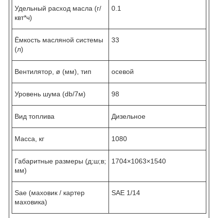
Удельный расход масла (г/
0.1
квт*ч)
Ёмкость масляной системы
33
(л)
Вентилятор, ø (мм), тип
осевой
Уровень шума (db/7м)
98
Вид топлива
Дизельное
Масса, кг
1080
Габаритные размеры (д;ш;в;
1704×1063×1540
мм)
Sae (маховик / картер
SAE 1/14
маховика)