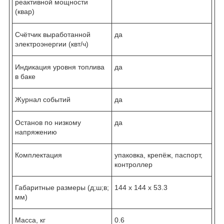
реактивной мощности
(квар)
Счётчик выработанной
да
электроэнергии (квт/ч)
Индикация уровня топлива
да
в баке
Журнал событий
да
Останов по низкому
да
напряжению
Комплектация
упаковка, крепёж, паспорт,
контроллер
Габаритные размеры (д;ш;в;
144 х 144 х 53.3
мм)
Масса, кг
0.6