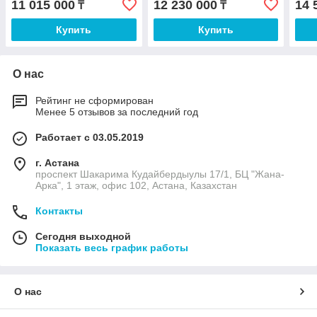
11 015 000
12 230 000
14 
₸
₸
Купить
Купить
О нас
Рейтинг не сформирован
Менее 5 отзывов за последний год
Работает с 03.05.2019
г. Астана
проспект Шакарима Кудайбердыулы 17/1, БЦ "Жана-
Арка", 1 этаж, офис 102, Астана, Казахстан
Контакты
Сегодня выходной
Показать весь график работы
О нас