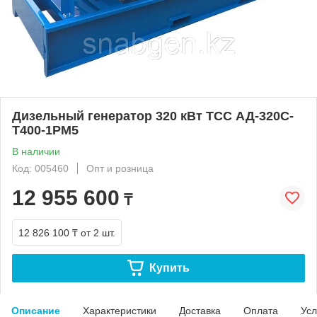
Дизельный генератор 320 кВт ТСС АД-320С-
Т400-1РМ5
В наличии
Код: 005460
Опт и розница
12 955 600
₸
12 826 100 ₸
от 2 шт.
Купить
Описание
Характеристики
Доставка
Оплата
Усл