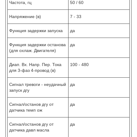
Частота, гц
50 / 60
Напряжение (в)
7 - 33
Функция задержки запуска
да
Функция задержки останова
да
(для охлаж. Двигателя)
Диап. Вх. Напр. Пер. Тока
100 - 480
для 3-фаз 4-провод (в)
Сигнал тревоги - неудачный
да
запуск дгу
Сигнал/останов дгу от
да
датчика темп ож
Сигнал/останов дгу от
да
датчика давл масла