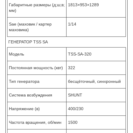
Габаритные размеры (д;ш;в;
1813×953×1289
мм)
Sae (маховик / картер
1/14
маховика)
ГЕНЕРАТОР TSS SA
Модель
TSS-SA-320
Постоянная мощность (квт)
322
Тип генератора
бесщёточный, синхронный
Система возбуждения
SHUNT
Напряжение (в)
400/230
Частота вращения, об/мин
1500