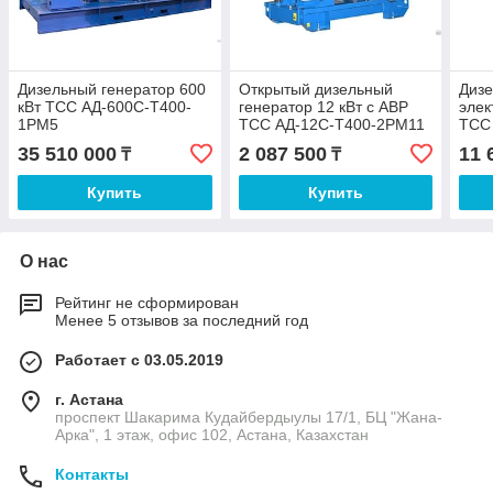
Дизельный генератор 600
Открытый дизельный
Диз
кВт ТСС АД-600С-Т400-
генератор 12 кВт с АВР
элек
1РМ5
ТСС АД-12С-Т400-2РМ11
ТСС
TTd 17TS A
35 510 000
2 087 500
11 
₸
₸
Купить
Купить
О нас
Рейтинг не сформирован
Менее 5 отзывов за последний год
Работает с 03.05.2019
г. Астана
проспект Шакарима Кудайбердыулы 17/1, БЦ "Жана-
Арка", 1 этаж, офис 102, Астана, Казахстан
Контакты