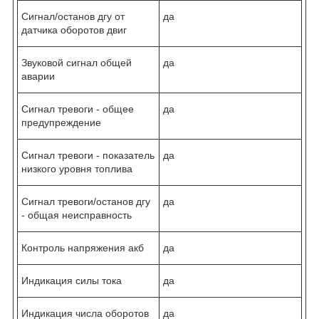
Сигнал/останов дгу от
да
датчика оборотов двиг
Звуковой сигнал общей
да
аварии
Сигнал тревоги - общее
да
предупреждение
Сигнал тревоги - показатель
да
низкого уровня топлива
Сигнал тревоги/останов дгу
да
- общая неисправность
Контроль напряжения акб
да
Индикация силы тока
да
Индикация числа оборотов
да