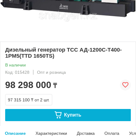
Дизельный генератор ТСС АД-1200С-Т400-
1РМ5(TTD 1650TS)
В наличии
Код: 015428
Опт и розница
98 298 000
₸
97 315 100 ₸
от 2 шт.
Купить
Описание
Характеристики
Доставка
Оплата
Усл