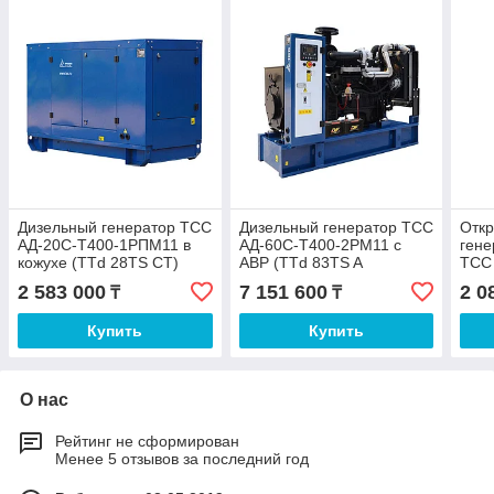
Дизельный генератор ТСС
Дизельный генератор ТСС
Отк
АД-20С-Т400-1РПМ11 в
АД-60С-Т400-2РМ11 c
гене
кожухе (TTd 28TS CT)
АВР (TTd 83TS A
ТСС
TTd 
2 583 000
7 151 600
2 0
₸
₸
Купить
Купить
О нас
Рейтинг не сформирован
Менее 5 отзывов за последний год