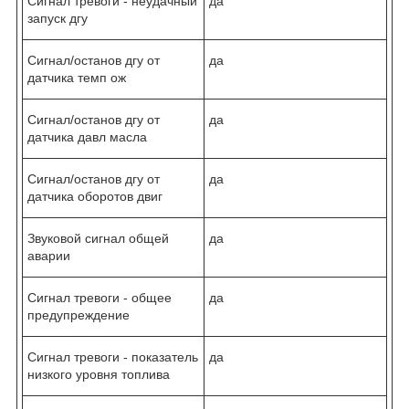
Сигнал тревоги - неудачный
да
запуск дгу
Сигнал/останов дгу от
да
датчика темп ож
Сигнал/останов дгу от
да
датчика давл масла
Сигнал/останов дгу от
да
датчика оборотов двиг
Звуковой сигнал общей
да
аварии
Сигнал тревоги - общее
да
предупреждение
Сигнал тревоги - показатель
да
низкого уровня топлива