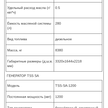
Удельный расход масла (г/
0.5
квт*ч)
Ёмкость масляной системы
280
(л)
Вид топлива
дизельное
Масса, кг
8380
Габаритные размеры (д;ш;в;
3320x1644x2218
мм)
ГЕНЕРАТОР TSS SA
Модель
TSS-SA-1200
Постоянная мощность (квт)
1200
Тип генератора
бесщёточный, синхронный