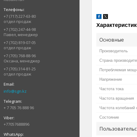
+7 (717) 227-63-80
отдел продаж
Характеристик
+7 (702) 247-44-98
Павел, менеджер
Основные
+7 (702) 819-07-05
отдел продаж
Производитель
+7 (705) 768-88-96
Страна производит
Оксана, менеджер
+7 (705) 314-81-25
Потребляемая мощ
отдел продаж
Напряжение
Частота тока
info@sgn.kz
Частота вращения
+ 7 705 76 888 96
Частота колебаний 
Состояние
+77057688896
Пользовательс