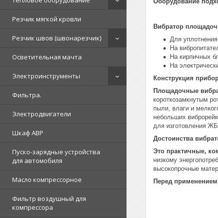
Тепловое оборудование
Оборудование подхо
Резчик мягкой кровли
Вибратор площадоч
Резчик швов (швонарезчик)
Для уплотнения
На вибропитател
Осветительная мачта
На кирпичных б
На электрическ
Электроинструменты
Конструкция прибор
Площадочные вибра
Фильтра.
короткозамкнутым ро
пыли, влаги и мелко
Электродвигатели
небольших виброрейк
для изготовления ЖБ
Шкаф АВР
Достоинства вибрат
Это практичные, ко
Пуско-зарядные устройства
низкому энергопотре
для автомобиля
высокопрочные матер
Масло компрессорное
Перед применением 
Фильтр воздушный для
компрессора