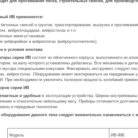
дит для просеивания песка, строительных смесей, для производст
ный ИВ применяется:
 бетонных смесей и грунтов, транспортирования, выгрузки и просеивани
ях, виброплощадках, вибростолах и т.п.
лочных мини-установках.
их виброрейках и виброплитах (виброуплотнителях).
а и условия монтажа
торы серии ИВ
состоят из облегченного корпуса, выполненного из алю
тором, на валу которого установлены дебалансы. Все механизмы и дета
го мусора специальными кожухами. Фиксировать инструмент следует пос
ах, вибростолах. Оборудование может монтироваться на передвижные у
И. При необходимости увеличить полезную мощность колебаний применя
оров серии ИВ
мпактные и удобные
в эксплуатации устройства. Широко востребованы
блению и относительно небольшому весу. Приборы отличаются долговечн
иалы и передовые технологии.
оборудования данного типа следует внимательно ознакомиться с и
Модель
ИВ-99Б