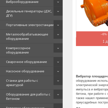
Виброоборудование
Дизельные генераторы (ДЭС,
ДГУ)
Портативные электростанции
Металлообрабатывающее
–6%
оборудование
1 д
Компрессорное
оборудование
Сварочное оборудование
Насосное оборудование
Вибратор площадочн
Станки для работы с
оборудование исполь
арматурой
электрической энерги
импульса и вибратор
бетона, при работе 
Оборудование для работы с
также нашел примене
бетоном
приусадебных постро