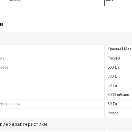
и
Красный Мая
ель
Россия
ность
500 Вт
380 В
50 Гц
3000 об/мин
синхронная
50 Гц
Новое
кие характеристики