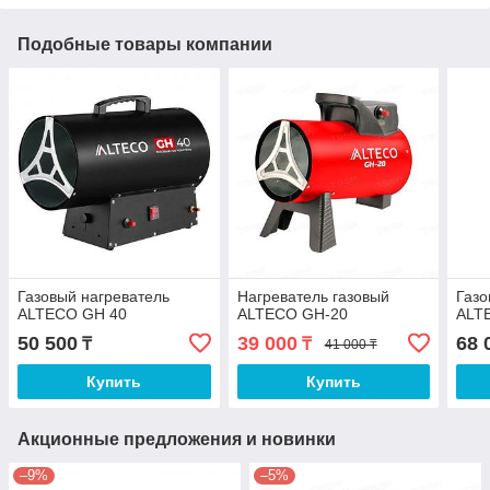
Подобные товары компании
Газовый нагреватель
Нагреватель газовый
Газо
ALTECO GH 40
ALTECO GH-20
ALT
50 500
39 000
68 
₸
₸
41 000 ₸
Купить
Купить
Акционные предложения и новинки
–9%
–5%