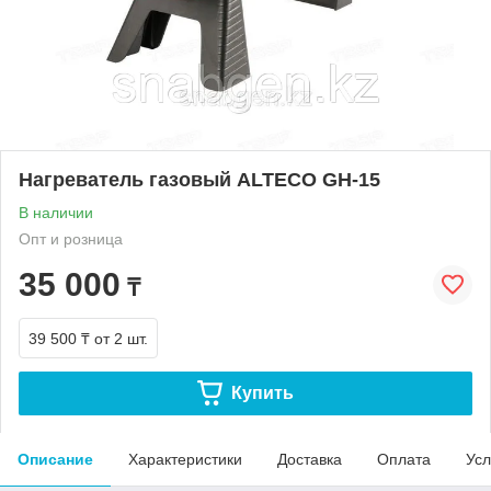
Нагреватель газовый ALTECO GH-15
В наличии
Опт и розница
35 000
₸
39 500 ₸
от 2 шт.
Купить
Описание
Характеристики
Доставка
Оплата
Усл