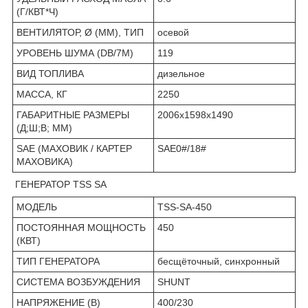
(Г/КВТ*Ч)
ВЕНТИЛЯТОР, Ø (ММ), ТИП
осевой
УРОВЕНЬ ШУМА (DB/7М)
119
ВИД ТОПЛИВА
дизельное
МАССА, КГ
2250
ГАБАРИТНЫЕ РАЗМЕРЫ
2006x1598x1490
(Д;Ш;В; ММ)
SAE (МАХОВИК / КАРТЕР
SAE0#/18#
МАХОВИКА)
ГЕНЕРАТОР TSS SA
МОДЕЛЬ
TSS-SA-450
ПОСТОЯННАЯ МОЩНОСТЬ
450
(КВТ)
ТИП ГЕНЕРАТОРА
бесщёточный, синхронный
СИСТЕМА ВОЗБУЖДЕНИЯ
SHUNT
НАПРЯЖЕНИЕ (В)
400/230