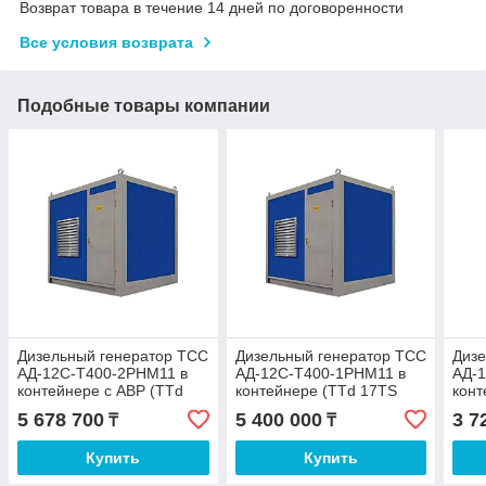
Возврат товара в течение 14 дней по договоренности
Все условия возврата
Подобные товары компании
Дизельный генератор ТСС
Дизельный генератор ТСС
Дизе
АД-12С-Т400-2РНМ11 в
АД-12С-Т400-1РНМ11 в
АД-
контейнере с АВР (TTd
контейнере (TTd 17TS
конт
17TS CGA
CG)
CG)
5 678 700
5 400 000
3 7
₸
₸
Купить
Купить