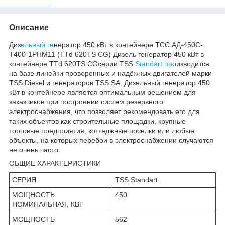
Описание
Диз
ельный ге
нератор 450 кВт в контейнере ТСС АД-450С-
Т400-1РНМ11 (TTd 620TS CG) Дизель генератор 450 кВт в
контейнере TTd 620TS CGсерии TSS
Standart пр
оизводится
на базе линейки проверенных и надёжных двигателей марки
TSS Diesel и генераторов TSS SA. Дизельный генератор 450
кВт в контейнере является оптимальным решением для
заказчиков при построении систем резервного
электроснабжения, что позволяет рекомендовать его для
таких объектов как строительные площадки, крупные
торговые предприятия, коттеджные поселки или любые
объекты, на которых перебои в электроснабжении случаются
не очень часто.
ОБЩИЕ ХАРАКТЕРИСТИКИ
СЕРИЯ
TSS Standart
МОЩНОСТЬ
450
НОМИНАЛЬНАЯ, КВТ
МОЩНОСТЬ
562