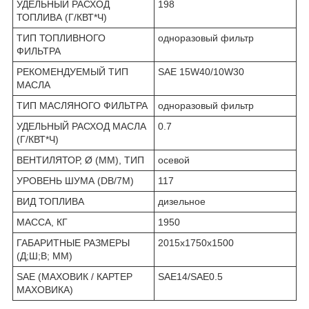
УДЕЛЬНЫЙ РАСХОД
198
ТОПЛИВА (Г/КВТ*Ч)
ТИП ТОПЛИВНОГО
одноразовый фильтр
ФИЛЬТРА
РЕКОМЕНДУЕМЫЙ ТИП
SAE 15W40/10W30
МАСЛА
ТИП МАСЛЯНОГО ФИЛЬТРА
одноразовый фильтр
УДЕЛЬНЫЙ РАСХОД МАСЛА
0.7
(Г/КВТ*Ч)
ВЕНТИЛЯТОР, Ø (ММ), ТИП
осевой
УРОВЕНЬ ШУМА (DB/7М)
117
ВИД ТОПЛИВА
дизельное
МАССА, КГ
1950
ГАБАРИТНЫЕ РАЗМЕРЫ
2015x1750x1500
(Д;Ш;В; ММ)
SAE (МАХОВИК / КАРТЕР
SAE14/SAE0.5
МАХОВИКА)