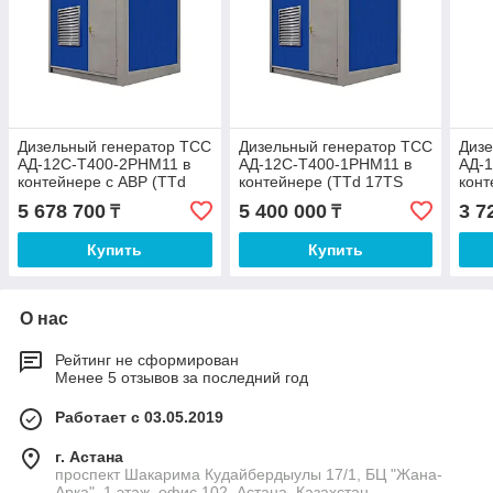
Дизельный генератор ТСС
Дизельный генератор ТСС
Дизе
АД-12С-Т400-2РНМ11 в
АД-12С-Т400-1РНМ11 в
АД-
контейнере с АВР (TTd
контейнере (TTd 17TS
конт
17TS CGA
CG)
CG)
5 678 700
5 400 000
3 7
₸
₸
Купить
Купить
О нас
Рейтинг не сформирован
Менее 5 отзывов за последний год
Работает с 03.05.2019
г. Астана
проспект Шакарима Кудайбердыулы 17/1, БЦ "Жана-
Арка", 1 этаж, офис 102, Астана, Казахстан