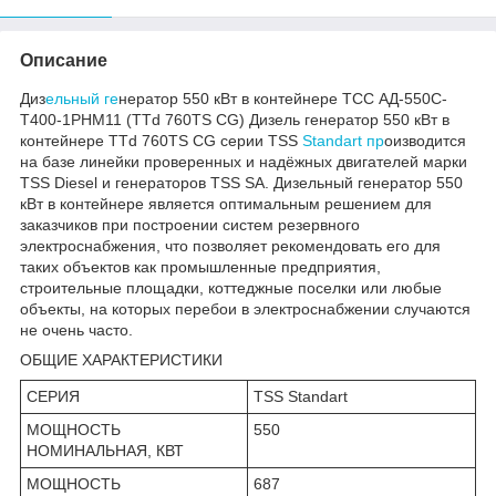
Описание
Диз
ельный ге
нератор 550 кВт в контейнере ТСС АД-550С-
Т400-1РНМ11 (TTd 760TS CG) Дизель генератор 550 кВт в
контейнере TTd 760TS CG серии TSS
Standart пр
оизводится
на базе линейки проверенных и надёжных двигателей марки
TSS Diesel и генераторов TSS SA. Дизельный генератор 550
кВт в контейнере является оптимальным решением для
заказчиков при построении систем резервного
электроснабжения, что позволяет рекомендовать его для
таких объектов как промышленные предприятия,
строительные площадки, коттеджные поселки или любые
объекты, на которых перебои в электроснабжении случаются
не очень часто.
ОБЩИЕ ХАРАКТЕРИСТИКИ
СЕРИЯ
TSS Standart
МОЩНОСТЬ
550
НОМИНАЛЬНАЯ, КВТ
МОЩНОСТЬ
687