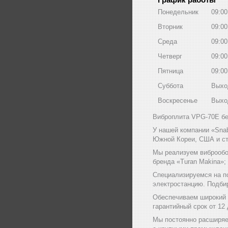
Понедельник
09:00
Вторник
09:00
Среда
09:00
Четверг
09:00
Пятница
09:00
Суббота
Выхо
Воскресенье
Выхо
Виброплита VPG-70Е бен
У нашей компании «Sna
Южной Кореи, США и ст
Мы реализуем виброобо
бренда «Turan Makina»;
Специализируемся на п
электростанцию. Подби
Обеспечиваем широкий 
гарантийный срок от 12
Мы постоянно расширяе