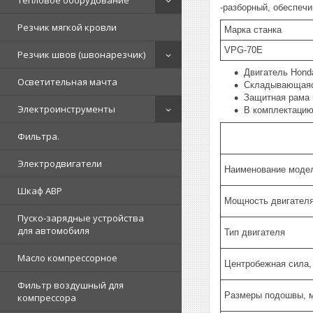
Тепловое оборудование
-разборный, обеспеч
Резчик мягкой кровли
Марка станка
VPG-70Е
Резчик швов (швонарезчик)
Двигатель Hond
Осветительная мачта
Складывающаяся
Защитная рама 
Электроинструменты
В комплектацию
Фильтра.
Электродвигатели
Наименование моде
Шкаф АВР
Мощность двигателя,
Пуско-зарядные устройства
для автомобиля
Тип двигателя
Масло компрессорное
Центробежная сила,
Фильтр воздушный для
Размеры подошвы, 
компрессора