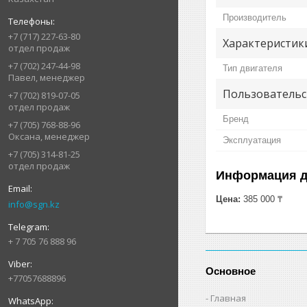
Производитель
+7 (717) 227-63-80
Характеристик
отдел продаж
+7 (702) 247-44-98
Тип двигателя
Павел, менеджер
Пользовательс
+7 (702) 819-07-05
отдел продаж
Бренд
+7 (705) 768-88-96
Оксана, менеджер
Эксплуатация
+7 (705) 314-81-25
отдел продаж
Информация д
Цена:
385 000 ₸
info@sgn.kz
+ 7 705 76 888 96
Основное
+77057688896
Главная