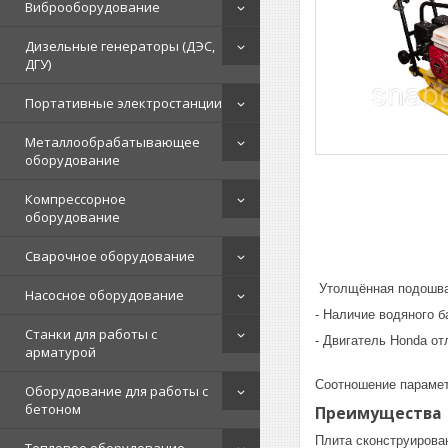
Виброоборудование
Дизельные генераторы (ДЭС,
ДГУ)
Портативные электростанции
Металлообрабатывающее
оборудование
Компрессорное
оборудование
Сварочное оборудование
Утолщённая подошва
Насосное оборудование
- Наличие водяного б
Станки для работы с
- Двигатель Honda от
арматурой
Соотношение парамет
Оборудование для работы с
бетоном
Преимущества 
Плита сконструирова