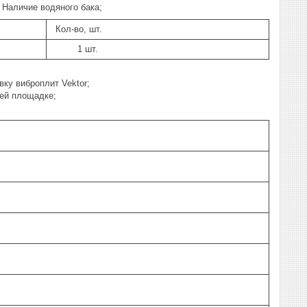
 Наличие водяного бака;
Кол-во, шт.
1 шт.
ку виброплит Vektor;
ей площадке;