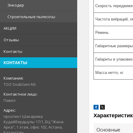
Энкодер
Скорость передвиже
Строительные пылесосы
Частота вибраций, о
АКЦИИ
Ремень
Отзывы
Габаритные размеры
Контакты
Габариты в упаковке
КОНТАКТЫ
Масса нетто, кг
ТОО SnabGen-NS
Павел
Характеристик
проспект Шакарима
Кудайбердыулы 17/1, БЦ "Жана-
Арка", 1 этаж, офис 102, Астана,
Основные
Казахстан