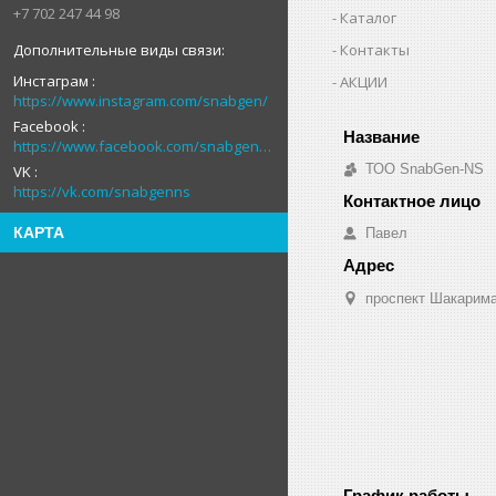
+7 702 247 44 98
Каталог
Контакты
Инстаграм
АКЦИИ
https://www.instagram.com/snabgen/
Facebook
https://www.facebook.com/snabgenNS
ТОО SnabGen-NS
VK
https://vk.com/snabgenns
КАРТА
Павел
проспект Шакарима
График работы