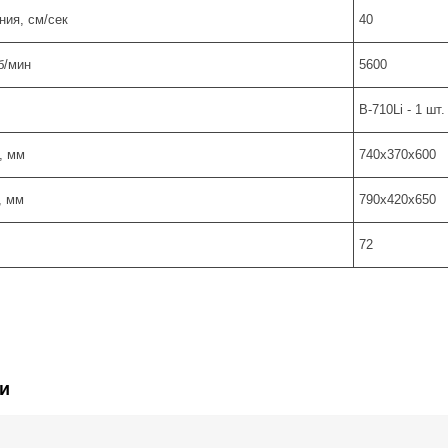
ния, см/сек
40
б/мин
5600
B-710Li - 1 шт.
, мм
740x370x600
, мм
790х420х650
72
и