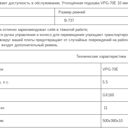
ивает доступность в обслуживании; Утолщённая подошва VPG-70E 10 мм
Размер ремней
В-737
a отлично зарекомендовал себя в тяжелой работе;
 ручка управления и колесо для перемещения упрощают транспортиров
вокруг вашей плиты предотвращает от случайных повреждений на рабоч
 входит дополнительный ремень.
Технические характеристики
ли
VPG-70E
 л.с.
5.5
GX160
 кн
11
мм
500x380х10