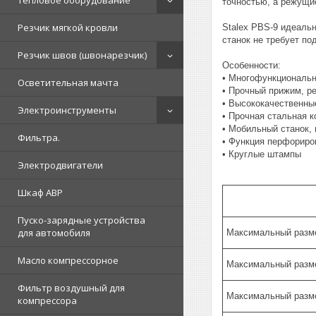
Тепловое оборудование
точностью, а режущи
Резчик мягкой кровли
Stalex PBS-9 идеальн
станок не требует по
Резчик швов (швонарезчик)
Особенности:
• Многофункциональн
Осветительная мачта
• Прочный прижим, р
• Высококачественн
Электроинструменты
• Прочная стальная 
• Мобильный станок,
Фильтра.
• Функция перфориро
• Круглые штампы
Электродвигатели
Шкаф АВР
Пуско-зарядные устройства
для автомобиля
Максимальный разме
Масло компрессорное
Максимальный разме
Фильтр воздушный для
Максимальный разм
компрессора