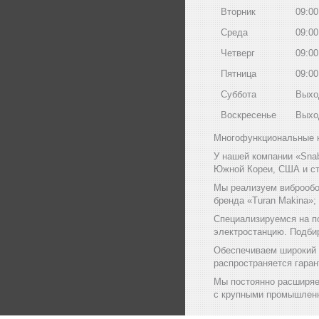
Вторник
09:00
Среда
09:00
Четверг
09:00
Пятница
09:00
Суббота
Выхо
Воскресенье
Выхо
Многофункциональные н
У нашей компании «Sna
Южной Кореи, США и ст
Мы реализуем виброобо
бренда «Turan Makina»;
Специализируемся на п
электростанцию. Подби
Обеспечиваем широкий 
распространяется гаран
Мы постоянно расширяе
с крупными промышленн