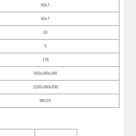
60х7
60х7
10
5
178
550х340х180
1100х360х930
99/115