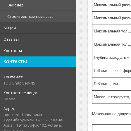
Энкодер
Максимальный разме
Строительные пылесосы
Максимальный разме
АКЦИИ
Максимальная толщи
Отзывы
Максимальная толщ
Контакты
Глубина захода, мм
КОНТАКТЫ
Габариты пресс-фор
ТОО SnabGen-NS
Габариты, мм
Масса нетто/брутто, 
Павел
Максимально допуст
проспект Шакарима
Кудайбердыулы 17/1, БЦ "Жана-
Арка", 1 этаж, офис 102, Астана,
Казахстан