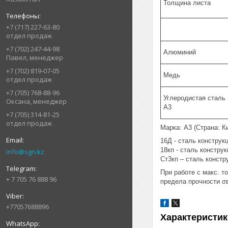
Толщина листа
+7 (717) 227-63-80
отдел продаж
+7 (702) 247-44-98
Алюминий
Павел, менеджер
+7 (702) 819-07-05
Медь
отдел продаж
+7 (705) 768-88-96
Углеродистая сталь
Оксана, менеджер
A3
+7 (705) 314-81-25
отдел продаж
Марка: A3 (Страна: Ки
16Д - сталь конструк
18кп - сталь констру
info@sgn.kz
Ст3кп – сталь констр
При работе с макс. 
+ 7 705 76 888 96
предела прочности σ
+77057688896
Характеристик