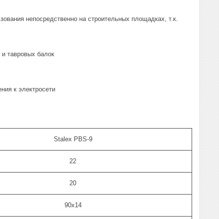
ьзования непосредственно на строительных площадках, т.к.
и и тавровых балок
ения к электросети
Stalex PBS-9
22
20
90х14