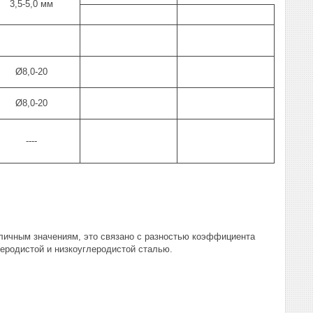
3,5-5,0 мм
Ø8,0-20
Ø8,0-20
----
бличным значениям, это связано с разностью коэффициента
леродистой и низкоуглеродистой сталью.