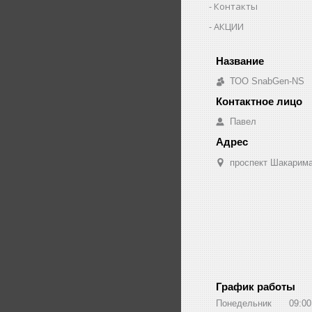
Контакты
АКЦИИ
ТОО SnabGen-NS
Павел
проспект Шакарима
График работы
Понедельник
09:00