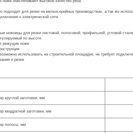
е ножи обеспечивают высокое качество реза.
о подходит для резки на мелкосерийных производствах, а так же испол
дключения к электрической сети.
ые ножницы для резки листовой, полосовой, профильной, угловой стал
егулируемый по высоте
ые режущие ножи
конструкция
 возможно использовать на строительной площадке, не требует подключ
вания и резки
р круглой заготовки, мм
р квадратной заготовки, мм
ер полосы, мм