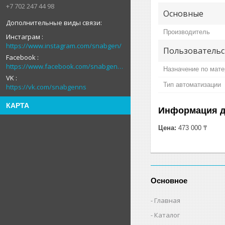
+7 702 247 44 98
Основные
Производитель
Инстаграм
https://www.instagram.com/snabgen/
Пользовательс
Facebook
https://www.facebook.com/snabgenNS
Назначение по мат
VK
Тип автоматизации
https://vk.com/snabgenns
КАРТА
Информация д
Цена:
473 000 ₸
Основное
Главная
Каталог