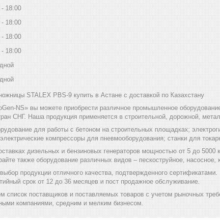
18:00
18:00
18:00
18:00
дной
дной
ожницы STALEX PBS-9 купить в Астане с доставкой по Казахстану
bGen-NS» вы можете приобрести различное промышленное оборудование 
ран СНГ. Наша продукция применяется в строительной, дорожной, мет
рудование для работы с бетоном на строительных площадках; электроги
 электрические компрессоры для пневмооборудования; станки для токар
оставках дизельных и бензиновых генераторов мощностью от 5 до 5000 
райте также оборудование различных видов – пескоструйное, насосное
выбор продукции отличного качества, подтвержденного сертификатам
тийный срок от 12 до 36 месяцев и пост продажное обслуживание.
м список поставщиков и поставляемых товаров с учетом рыночных треб
ыми компаниями, средним и мелким бизнесом.