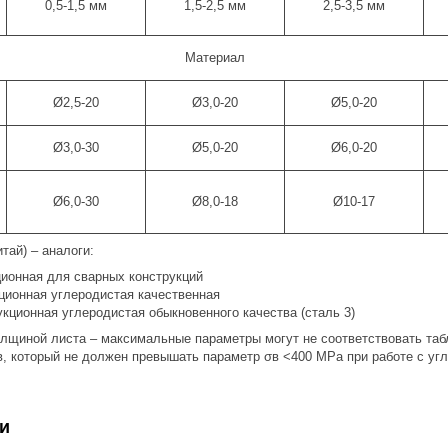
0,5-1,5 мм
1,5-2,5 мм
2,5-3,5 мм
Материал
Ø2,5-20
Ø3,0-20
Ø5,0-20
Ø3,0-30
Ø5,0-20
Ø6,0-20
Ø6,0-30
Ø8,0-18
Ø10-17
тай) – аналоги:
ционная для сварных конструкций
кционная углеродистая качественная
укционная углеродистая обыкновенного качества (сталь 3)
толщиной листа – максимальные параметры могут не соответствовать та
в, который не должен превышать параметр σв <400 MРa при работе с уг
и