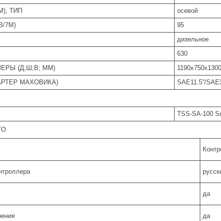
М), ТИП
осевой
B/7М)
95
дизельное
630
ЕРЫ (Д;Ш;В; ММ)
1190x750x130
АРТЕР МАХОВИКА)
SAE11.5''/SAE
TSS-SA-100 SA
TO
Контр
нтроллера
русск
да
рения
да