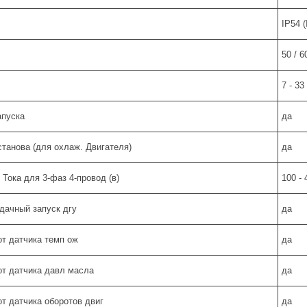
IP54 (
50 / 6
7 - 33
апуска
да
танова (для охлаж. Двигателя)
да
 Тока для 3-фаз 4-провод (в)
100 - 
удачный запуск дгу
да
от датчика темп ож
да
от датчика давл масла
да
от датчика оборотов двиг
да