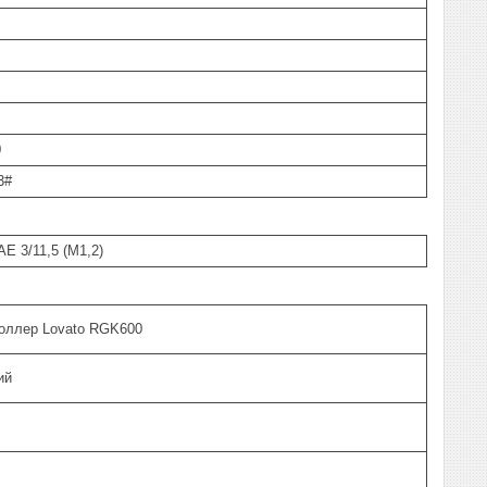
0
3#
E 3/11,5 (М1,2)
оллер Lovato RGK600
ий