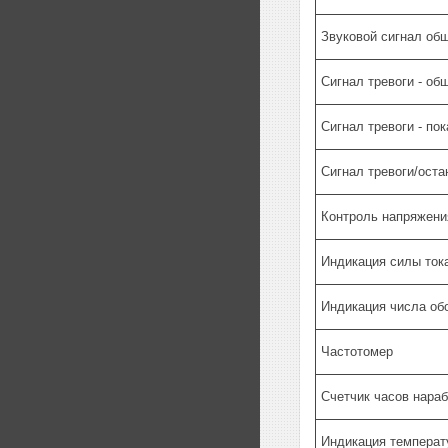
Звуковой сигнал об
Сигнал тревоги - о
Сигнал тревоги - по
Сигнал тревоги/оста
Контроль напряжени
Индикация силы ток
Индикация числа об
Частотомер
Счетчик часов нараб
Индикация темпера