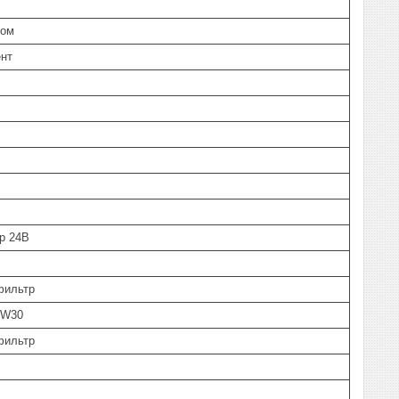
вом
нт
р 24В
фильтр
0W30
фильтр