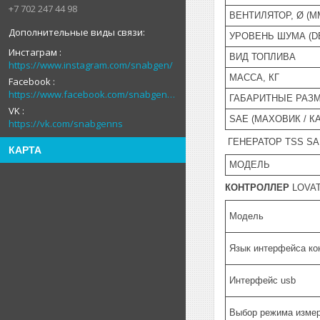
+7 702 247 44 98
ВЕНТИЛЯТОР, Ø (М
УРОВЕНЬ ШУМА (D
Инстаграм
ВИД ТОПЛИВА
https://www.instagram.com/snabgen/
МАССА, КГ
Facebook
https://www.facebook.com/snabgenNS
ГАБАРИТНЫЕ РАЗМ
VK
SAE (МАХОВИК / К
https://vk.com/snabgenns
ГЕНЕРАТОР TSS SA
КАРТА
МОДЕЛЬ
КОНТРОЛЛЕР
LOVA
Модель
Язык интерфейса ко
Интерфейс usb
Выбор режима изме