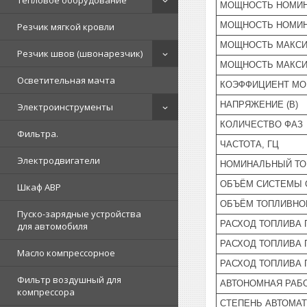
Тепловое оборудование
МОЩНОСТЬ НОМИН
МОЩНОСТЬ НОМИН
Резчик мягкой кровли
МОЩНОСТЬ МАКСИ
Резчик швов (швонарезчик)
МОЩНОСТЬ МАКСИ
Осветительная мачта
КОЭФФИЦИЕНТ М
НАПРЯЖЕНИЕ (В)
Электроинструменты
КОЛИЧЕСТВО ФАЗ
Фильтра.
ЧАСТОТА, ГЦ
Электродвигатели
НОМИНАЛЬНЫЙ ТОК
ОБЪЁМ СИСТЕМЫ 
Шкаф АВР
ОБЪЁМ ТОПЛИВНОГ
Пуско-зарядные устройства
РАСХОД ТОПЛИВА 
для автомобиля
РАСХОД ТОПЛИВА 
Масло компрессорное
РАСХОД ТОПЛИВА 
Фильтр воздушный для
АВТОНОМНАЯ РАБО
компрессора
СТЕПЕНЬ АВТОМА