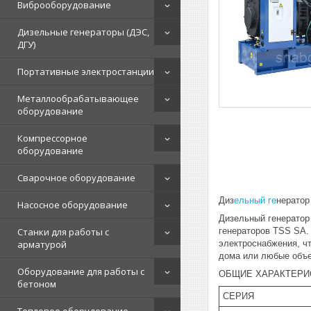
Виброоборудование
Дизельные генераторы (ДЭС,
ДГУ)
Портативные электростанции
Металлообрабатывающее
оборудование
Компрессорное
оборудование
Сварочное оборудование
Диз
ельный ге
нератор
Насосное оборудование
Дизельный генератор
генераторов TSS SA.
Станки для работы с
электроснабжения, чт
арматурой
дома или любые объе
Оборудование для работы с
ОБЩИЕ ХАРАКТЕРИ
бетоном
СЕРИЯ