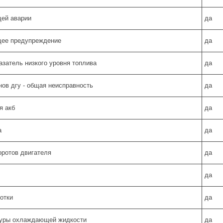
щей аварии
да
бщее предупреждение
да
казатель низкого уровня топлива
да
нов дгу - общая неисправность
да
я акб
да
а
да
оротов двигателя
да
да
отки
да
туры охлаждающей жидкости
да