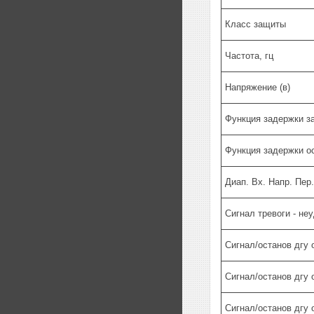
Класс защиты
Частота, гц
Напряжение (в)
Функция задержки з
Функция задержки ос
Диап. Вх. Напр. Пер.
Сигнал тревоги - не
Сигнал/останов дгу 
Сигнал/останов дгу 
Сигнал/останов дгу 