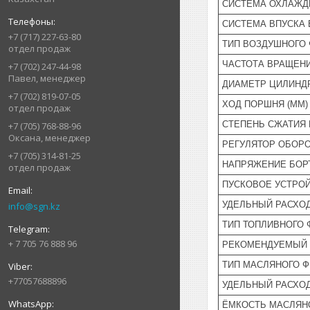
СИСТЕМА ОХЛАЖД
СИСТЕМА ВПУСКА 
+7 (717) 227-63-80
ТИП ВОЗДУШНОГО 
отдел продаж
ЧАСТОТА ВРАЩЕНИ
+7 (702) 247-44-98
Павел, менеджер
ДИАМЕТР ЦИЛИНДР
+7 (702) 819-07-05
ХОД ПОРШНЯ (ММ)
отдел продаж
СТЕПЕНЬ СЖАТИЯ 
+7 (705) 768-88-96
Оксана, менеджер
РЕГУЛЯТОР ОБОР
+7 (705) 314-81-25
НАПРЯЖЕНИЕ БОРТ
отдел продаж
ПУСКОВОЕ УСТРОЙ
УДЕЛЬНЫЙ РАСХОД 
info@sgn.kz
ТИП ТОПЛИВНОГО 
+ 7 705 76 888 96
РЕКОМЕНДУЕМЫЙ 
ТИП МАСЛЯНОГО Ф
+77057688896
УДЕЛЬНЫЙ РАСХОД 
ЁМКОСТЬ МАСЛЯНО