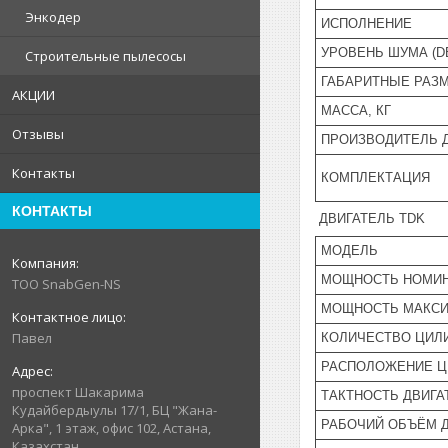
Энкодер
ИСПОЛНЕНИЕ
УРОВЕНЬ ШУМА (D
Строительные пылесосы
ГАБАРИТНЫЕ РАЗМ
АКЦИИ
МАССА, КГ
Отзывы
ПРОИЗВОДИТЕЛЬ 
Контакты
КОМПЛЕКТАЦИЯ
КОНТАКТЫ
ДВИГАТЕЛЬ TDK
МОДЕЛЬ
МОЩНОСТЬ НОМИН
ТОО SnabGen-NS
МОЩНОСТЬ МАКСИ
Павел
КОЛИЧЕСТВО ЦИЛ
РАСПОЛОЖЕНИЕ Ц
проспект Шакарима
ТАКТНОСТЬ ДВИГА
Кудайбердыулы 17/1, БЦ "Жана-
РАБОЧИЙ ОБЪЁМ Д
Арка", 1 этаж, офис 102, Астана,
Казахстан