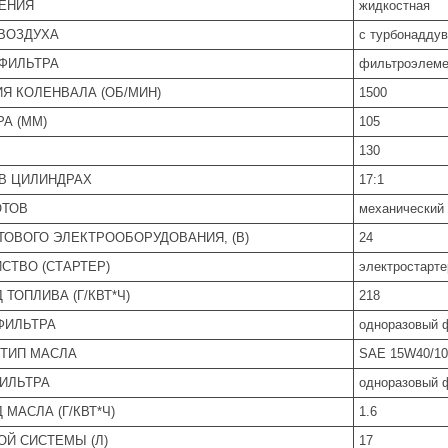
ЕНИЯ
жидкостная
ВОЗДУХА
с турбонадду
ФИЛЬТРА
фильтроэлеме
Я КОЛЕНВАЛА (ОБ/МИН)
1500
А (ММ)
105
130
В ЦИЛИНДРАХ
17:1
ОТОВ
механический
ОВОГО ЭЛЕКТРООБОРУДОВАНИЯ, (В)
24
СТВО (СТАРТЕР)
электростарте
ТОПЛИВА (Г/КВТ*Ч)
218
ФИЛЬТРА
одноразовый 
ТИП МАСЛА
SAE 15W40/1
ИЛЬТРА
одноразовый 
МАСЛА (Г/КВТ*Ч)
1.6
Й СИСТЕМЫ (Л)
17