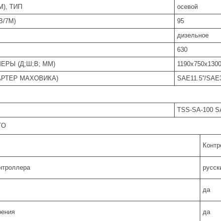
М), ТИП
осевой
B/7М)
95
дизельное
630
ЕРЫ (Д;Ш;В; ММ)
1190x750x130
АРТЕР МАХОВИКА)
SAE11.5''/SAE
TSS-SA-100 SA
TO
Контр
нтроллера
русск
да
рения
да