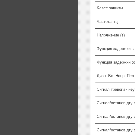
Класс защиты
Частота, гц
Напряжение (в)
Функция задержки з
Функция задержки ос
Диап. Вх. Напр. Пер.
Сигнал тревоги - не
Сигнал/останов дгу 
Сигнал/останов дгу 
Сигнал/останов дгу 