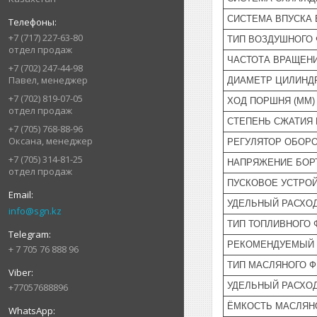
СИСТЕМА ВПУСКА 
+7 (717) 227-63-80
ТИП ВОЗДУШНОГО 
отдел продаж
ЧАСТОТА ВРАЩЕНИ
+7 (702) 247-44-98
Павел, менеджер
ДИАМЕТР ЦИЛИНДР
+7 (702) 819-07-05
ХОД ПОРШНЯ (ММ)
отдел продаж
СТЕПЕНЬ СЖАТИЯ 
+7 (705) 768-88-96
Оксана, менеджер
РЕГУЛЯТОР ОБОР
+7 (705) 314-81-25
НАПРЯЖЕНИЕ БОРТ
отдел продаж
ПУСКОВОЕ УСТРОЙ
УДЕЛЬНЫЙ РАСХОД 
info@sgn.kz
ТИП ТОПЛИВНОГО 
РЕКОМЕНДУЕМЫЙ 
+ 7 705 76 888 96
ТИП МАСЛЯНОГО Ф
УДЕЛЬНЫЙ РАСХОД 
+77057688896
ЁМКОСТЬ МАСЛЯНО