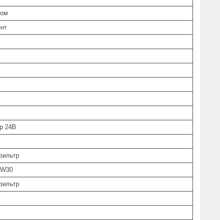
вом
нт
р 24В
фильтр
0W30
фильтр