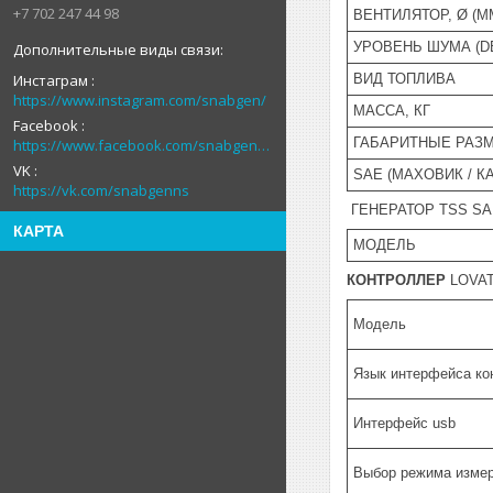
+7 702 247 44 98
ВЕНТИЛЯТОР, Ø (М
УРОВЕНЬ ШУМА (D
Инстаграм
ВИД ТОПЛИВА
https://www.instagram.com/snabgen/
МАССА, КГ
Facebook
ГАБАРИТНЫЕ РАЗМ
https://www.facebook.com/snabgenNS
VK
SAE (МАХОВИК / К
https://vk.com/snabgenns
ГЕНЕРАТОР TSS SA
КАРТА
МОДЕЛЬ
КОНТРОЛЛЕР
LOVA
Модель
Язык интерфейса ко
Интерфейс usb
Выбор режима изме