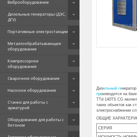
Виброоборудование
Дизельные генераторы (ДЭС,
ДГУ)
Портативные электростанции
Металлообрабатывающее
оборудование
Компрессорное
оборудование
Сварочное оборудование
Диз
ельный ге
нератор
Насосное оборудование
пр
оизводится на баз
TTd 140TS CG являет
Станки для работы с
таких объектов как с
арматурой
электроснабжении сл
ОБЩИЕ ХАРАКТЕРИ
Оборудование для работы с
бетоном
СЕРИЯ
МОЩНОСТЬ НОМИН