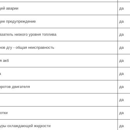
щей аварии
да
бщее предупреждение
да
казатель низкого уровня топлива
да
нов дгу - общая неисправность
да
я акб
да
а
да
оротов двигателя
да
да
отки
да
туры охлаждающей жидкости
да