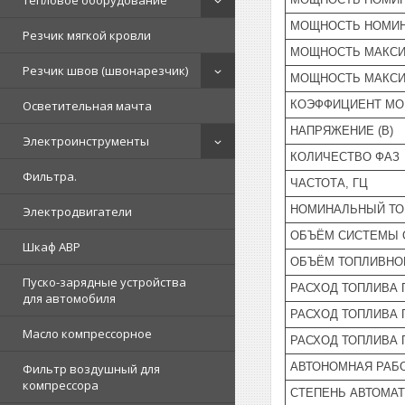
Тепловое оборудование
МОЩНОСТЬ НОМИН
Резчик мягкой кровли
МОЩНОСТЬ МАКСИ
Резчик швов (швонарезчик)
МОЩНОСТЬ МАКСИ
КОЭФФИЦИЕНТ М
Осветительная мачта
НАПРЯЖЕНИЕ (В)
Электроинструменты
КОЛИЧЕСТВО ФАЗ
Фильтра.
ЧАСТОТА, ГЦ
НОМИНАЛЬНЫЙ ТОК
Электродвигатели
ОБЪЁМ СИСТЕМЫ 
Шкаф АВР
ОБЪЁМ ТОПЛИВНОГ
Пуско-зарядные устройства
РАСХОД ТОПЛИВА 
для автомобиля
РАСХОД ТОПЛИВА 
Масло компрессорное
РАСХОД ТОПЛИВА 
АВТОНОМНАЯ РАБО
Фильтр воздушный для
компрессора
СТЕПЕНЬ АВТОМА