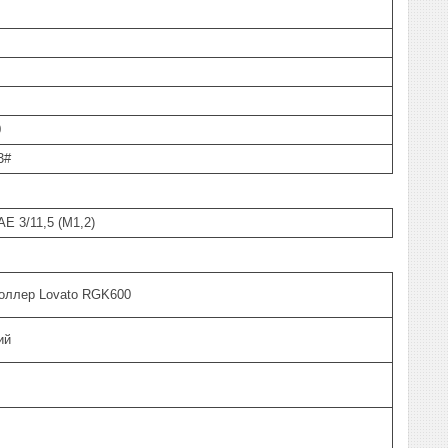
0
3#
E 3/11,5 (М1,2)
оллер Lovato RGK600
ий