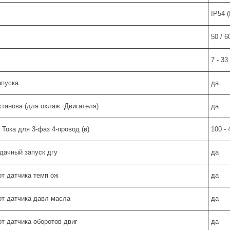
IP54 (
50 / 6
7 - 33
апуска
да
танова (для охлаж. Двигателя)
да
 Тока для 3-фаз 4-провод (в)
100 - 
удачный запуск дгу
да
от датчика темп ож
да
от датчика давл масла
да
от датчика оборотов двиг
да