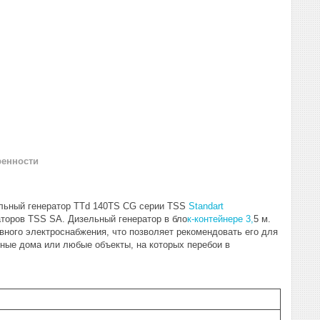
ренности
ельный генератор TTd 140TS CG серии TSS
Standart
аторов TSS SA. Дизельный генератор в бло
к-контейнере 3,
5 м.
ного электроснабжения, что позволяет рекомендовать его для
тные дома или любые объекты, на которых перебои в