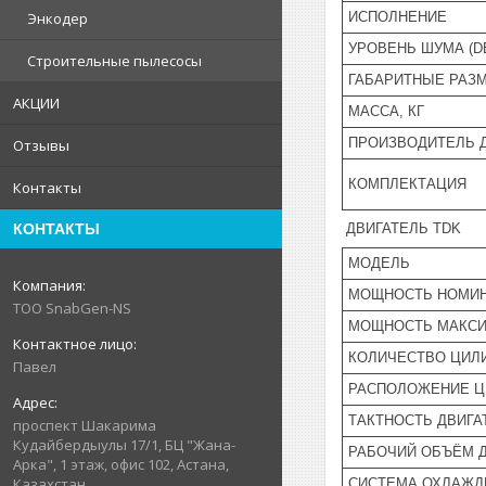
ИСПОЛНЕНИЕ
Энкодер
УРОВЕНЬ ШУМА (D
Строительные пылесосы
ГАБАРИТНЫЕ РАЗМ
АКЦИИ
МАССА, КГ
ПРОИЗВОДИТЕЛЬ 
Отзывы
КОМПЛЕКТАЦИЯ
Контакты
ДВИГАТЕЛЬ TDK
КОНТАКТЫ
МОДЕЛЬ
МОЩНОСТЬ НОМИН
ТОО SnabGen-NS
МОЩНОСТЬ МАКСИ
КОЛИЧЕСТВО ЦИЛ
Павел
РАСПОЛОЖЕНИЕ Ц
ТАКТНОСТЬ ДВИГА
проспект Шакарима
Кудайбердыулы 17/1, БЦ "Жана-
РАБОЧИЙ ОБЪЁМ Д
Арка", 1 этаж, офис 102, Астана,
Казахстан
СИСТЕМА ОХЛАЖД