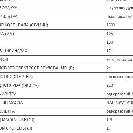
ВОЗДУХА
с турбонадду
ФИЛЬТРА
фильтроэлеме
Я КОЛЕНВАЛА (ОБ/МИН)
1500
А (ММ)
105
130
В ЦИЛИНДРАХ
17:1
ОТОВ
механический
ОВОГО ЭЛЕКТРООБОРУДОВАНИЯ, (В)
24
СТВО (СТАРТЕР)
электростарте
ТОПЛИВА (Г/КВТ*Ч)
218
ФИЛЬТРА
одноразовый 
ТИП МАСЛА
SAE 15W40/1
ИЛЬТРА
одноразовый 
МАСЛА (Г/КВТ*Ч)
1.6
Й СИСТЕМЫ (Л)
17