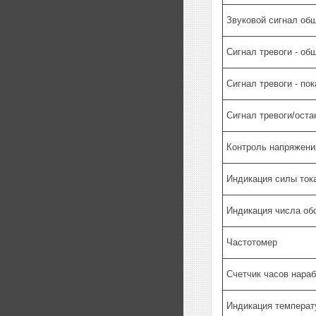
Звуковой сигнал об
Сигнал тревоги - о
Сигнал тревоги - по
Сигнал тревоги/оста
Контроль напряжени
Индикация силы ток
Индикация числа об
Частотомер
Счетчик часов нараб
Индикация темпера