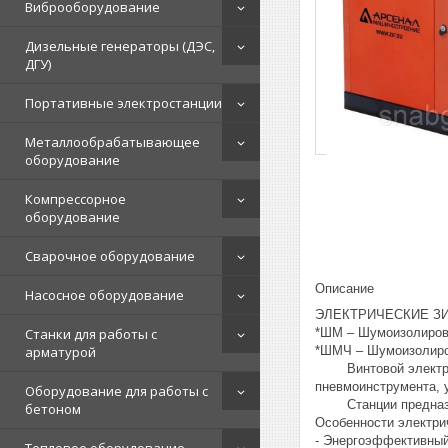
Виброоборудование
Дизельные генераторы (ДЭС,
ДГУ)
Портативные электростанции
Металлообрабатывающее
оборудование
Компрессорное
оборудование
Сварочное оборудование
Описание
Насосное оборудование
ЭЛЕКТРИЧЕСКИЕ ЗИ
*ШМ – Шумоизолиров
Станки для работы с
*ШМЧ – Шумоизолиров
арматурой
Винтовой электриче
пневмоинструмента, 
Оборудование для работы с
Станции предназначе
бетоном
Особенности электр
- Энергоэффективный