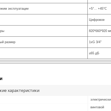
ежим эксплуатации
+5°... +45°С
Цифровое
еры
820*660*920 м
ый размер
1хG 3/4"
≤65 дБ
и
кие характеристики
электрически
винтовой