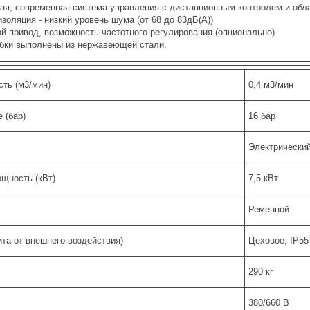
ая, современная система управления с дистанционным контролем и обл
золяция - низкий уровень шума (от 68 до 83дБ(A))
й привод, возможность частотного регулирования (опционально)
убки выполнены из нержавеющей стали.
ть (м3/мин)
0,4 м3/мин
 (бар)
16 бар
Электрически
щность (кВт)
7,5 кВт
Ременной
та от внешнего воздействия)
Цеховое, IP55
290 кг
380/660 В