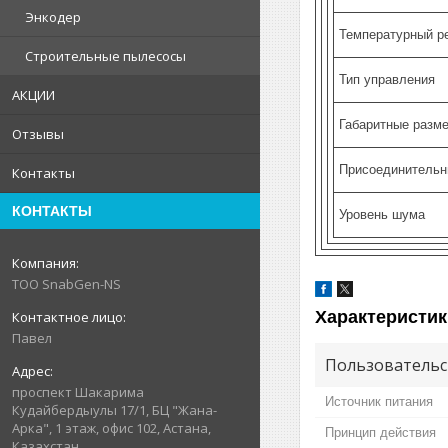
Энкодер
Температурный р
Строительные пылесосы
Тип управления
АКЦИИ
Габаритные разм
Отзывы
Присоединительн
Контакты
КОНТАКТЫ
Уровень шума
ТОО SnabGen-NS
Характеристик
Павел
Пользовательс
проспект Шакарима
Источник питания
Кудайбердыулы 17/1, БЦ "Жана-
Арка", 1 этаж, офис 102, Астана,
Принцип действия
Казахстан