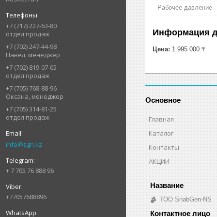
Рабочее давление
+7 (717) 227-63-80
Информация д
отдел продаж
+7 (702) 247-44-98
Цена:
1 995 000 ₸
Павел, менеджер
+7 (702) 819-07-05
отдел продаж
+7 (705) 768-88-96
Оксана, менеджер
Основное
+7 (705) 314-81-25
отдел продаж
Главная
Каталог
info@sgn.kz
Контакты
АКЦИИ
+ 7 705 76 888 96
+77057688896
ТОО SnabGen-NS