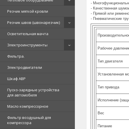
Тепловое оборудование
- Многофункциональн
- Качественная шумои
Резчик мягкой кровли
- Прямой или ременно
- Пневматические тр
Резчик швов (швонарезчик)
Осветительная мачта
Производительнос
Электроинструменты
Рабочее давление
Фильтра.
Тип двигателя
Электродвигатели
Установленная мо
Шкаф АВР
Тип привода
Пуско-зарядные устройства
для автомобиля
Исполнение (защи
Масло компрессорное
Вес
Фильтр воздушный для
компрессора
Питание