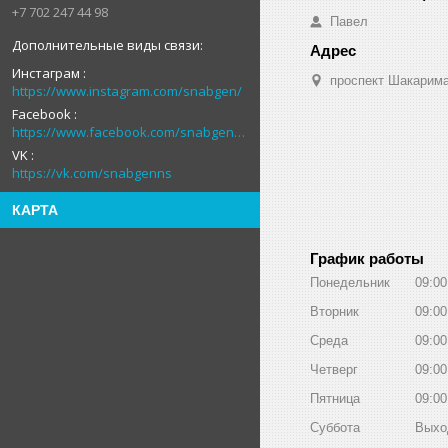
+7 702 247 44 98
Павел
Инстаграм
проспект Шакарима
https://www.instagram.com/snabgen/
Facebook
https://www.facebook.com/snabgenNS
VK
https://vk.com/snabgenns
КАРТА
График работы
Понедельник
09:00
Вторник
09:00
Среда
09:00
Четверг
09:00
Пятница
09:00
Суббота
Выхо