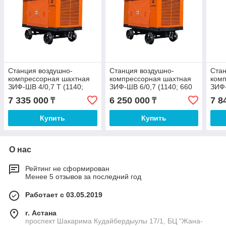
Станция воздушно-
Станция воздушно-
Стан
компрессорная шахтная
компрессорная шахтная
ком
ЗИФ-ШВ 4/0,7 Т (1140;
ЗИФ-ШВ 6/0,7 (1140; 660
ЗИФ-
660 В)скаты
В) скаты
660 
7 335 000
6 250 000
7 8
₸
₸
Купить
Купить
О нас
Рейтинг не сформирован
Менее 5 отзывов за последний год
Работает с 03.05.2019
г. Астана
проспект Шакарима Кудайбердыулы 17/1, БЦ "Жана-