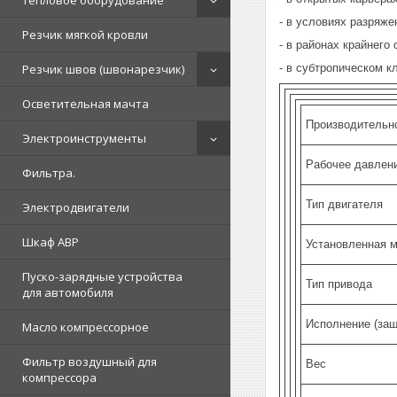
Тепловое оборудование
- в условиях разряж
Резчик мягкой кровли
- в районах крайнего
- в субтропическом к
Резчик швов (швонарезчик)
Осветительная мачта
Производительно
Электроинструменты
Рабочее давлени
Фильтра.
Тип двигателя
Электродвигатели
Шкаф АВР
Установленная м
Пуско-зарядные устройства
Тип привода
для автомобиля
Исполнение (защ
Масло компрессорное
Фильтр воздушный для
Вес
компрессора