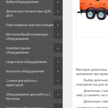
Виброоборудование
Дизельные генераторы (ДЭС,
ДГУ)
Портативные электростанции
Металлообрабатывающее
оборудование
Компрессорное
оборудование
Сварочное оборудование
Винтовые дизельные 
Насосное оборудование
назначения при прове
Выбор дизельной ком
Станки для работы с
электричества для и
арматурой
Дизельные станции З
Оборудование для работы с
либо установить на с
бетоном
Дизельные станции 
- в открытых карьера