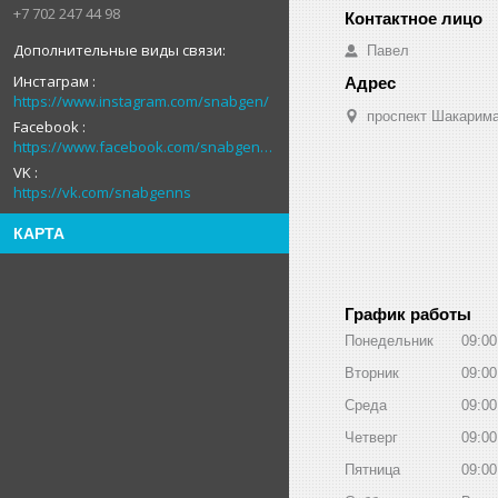
+7 702 247 44 98
Павел
Инстаграм
https://www.instagram.com/snabgen/
проспект Шакарима
Facebook
https://www.facebook.com/snabgenNS
VK
https://vk.com/snabgenns
КАРТА
График работы
Понедельник
09:00
Вторник
09:00
Среда
09:00
Четверг
09:00
Пятница
09:00