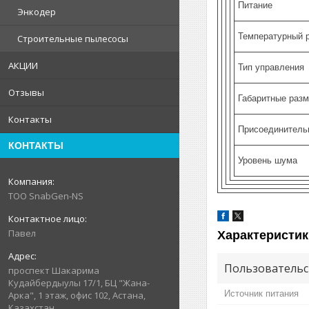
Питание
Энкодер
Температурный 
Строительные пылесосы
АКЦИИ
Тип управления
Отзывы
Габаритные разм
Контакты
Присоединитель
КОНТАКТЫ
Уровень шума
ТОО SnabGen-NS
Павел
Характеристик
Пользовательс
проспект Шакарима
Кудайбердыулы 17/1, БЦ "Жана-
Источник питания
Арка", 1 этаж, офис 102, Астана,
Казахстан