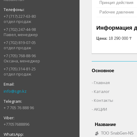
Принцип действия
Рабочее давление
+7 (717) 227-63-80
отдел продаж
Информация д
+7 (702) 247-44-98
Павел, менеджер
Цена:
18 290 000 ₸
+7 (702) 819-07-05
отдел продаж
+7 (705) 768-88-96
Оксана, менеджер
+7 (705) 314-81-25
Основное
отдел продаж
Главная
info@sgn.kz
Каталог
Контакты
+ 7 705 76 888 96
АКЦИИ
+77057688896
ТОО SnabGen-NS