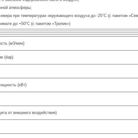
енной атмосферы;
 севера при температурах окружающего воздуха до -25°С (с пакетом «Севе
лимате до +50°С (с пакетом «Тропик»)
сть (м3/мин)
е (бар)
ощность (кВт)
ита от внешнего воздействия)