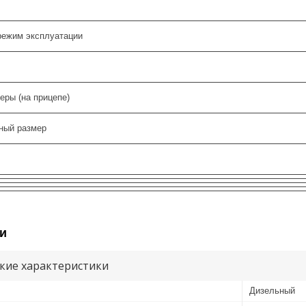
режим эксплуатации
еры (на прицепе)
ный размер
и
кие характеристики
Дизельный