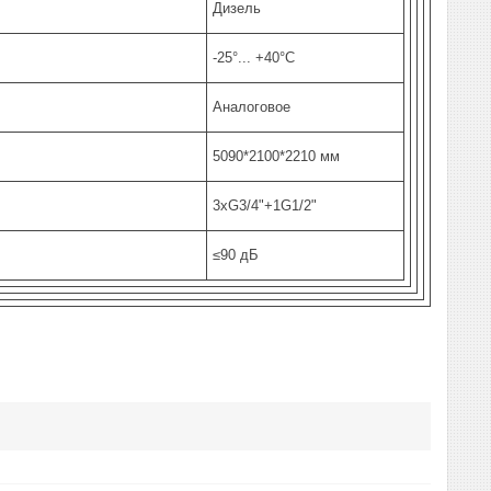
Дизель
-25°... +40°С
Аналоговое
5090*2100*2210 мм
3хG3/4"+1G1/2"
≤90 дБ