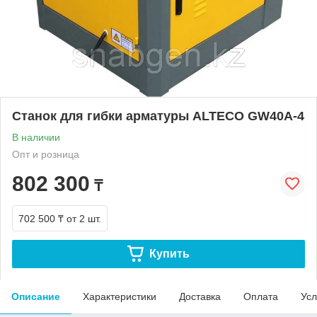
Станок для гибки арматуры ALTECO GW40A-4
В наличии
Опт и розница
802 300
₸
702 500 ₸
от 2 шт.
Купить
Описание
Характеристики
Доставка
Оплата
Усл