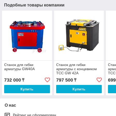
Подобные товары компании
Станок для гибки
Станок для гибки
Стан
арматуры GW40A
арматуры с концевиком
арма
ТСС GW 42A
ТСС
автоматический
732 000
797 500
699
₸
₸
Купить
Купить
О нас
Рейтинг не сформирован