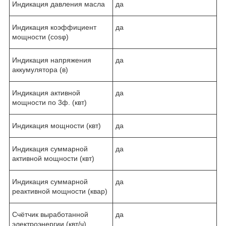
Индикация давления масла
да
Индикация коэффициент
да
мощности (cosφ)
Индикация напряжения
да
аккумулятора (в)
Индикация активной
да
мощности по 3ф. (квт)
Индикация мощности (квт)
да
Индикация суммарной
да
активной мощности (квт)
Индикация суммарной
да
реактивной мощности (квар)
Счётчик выработанной
да
электроэнергии (квт/ч)