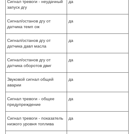
Сигнал тревоги - неудачный
да
запуск дгу
Сигнал/останов дгу от
да
датчика темп ож
Сигнал/останов дгу от
да
датчика давл масла
Сигнал/останов дгу от
да
датчика оборотов двиг
Звуковой сигнал общей
да
аварии
Сигнал тревоги - общее
да
предупреждение
Сигнал тревоги - показатель
да
низкого уровня топлива