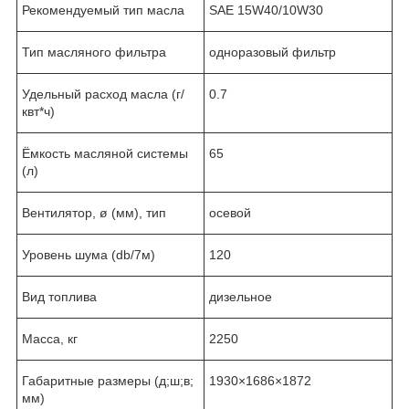
Рекомендуемый тип масла
SAE 15W40/10W30
Тип масляного фильтра
одноразовый фильтр
Удельный расход масла (г/
0.7
квт*ч)
Ёмкость масляной системы
65
(л)
Вентилятор, ø (мм), тип
осевой
Уровень шума (db/7м)
120
Вид топлива
дизельное
Масса, кг
2250
Габаритные размеры (д;ш;в;
1930×1686×1872
мм)