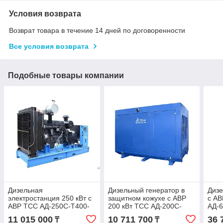
Условия возврата
Возврат товара в течение 14 дней по договоренности
Все условия возврата
Подобные товары компании
Дизельная
Дизельный генератор в
Дизе
электростанция 250 кВт с
защитном кожухе с АВР
с АВ
АВР ТСС АД-250С-Т400-
200 кВт ТСС АД-200С-
АД-
2РМ5
Т400-2РПМ5
11 015 000
10 711 700
36 
₸
₸