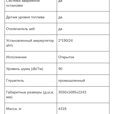
Система аварийной
да
остановки
Датчик уровня топлива
да
Отключатель акб
да
Установленный аккумулятор
2*190/24
ah/v
Исполнение
Открытое
Уровень шума (db/7м)
90
Глушитель
промышленный
Габаритные размеры (д;ш;в;
3550x1685x2243
мм)
Масса, кг
4318