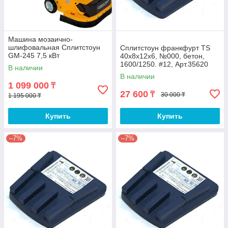
Машина мозаично-
шлифовальная Сплитстоун
Сплитстоун франкфурт TS
GM-245 7,5 кВт
40x8x12x6, №000, бетон,
1600/1250. #12, Арт.35620
В наличии
В наличии
1 099 000
₸
27 600
₸
30 000 ₸
1 195 000 ₸
Купить
Купить
–7%
–7%