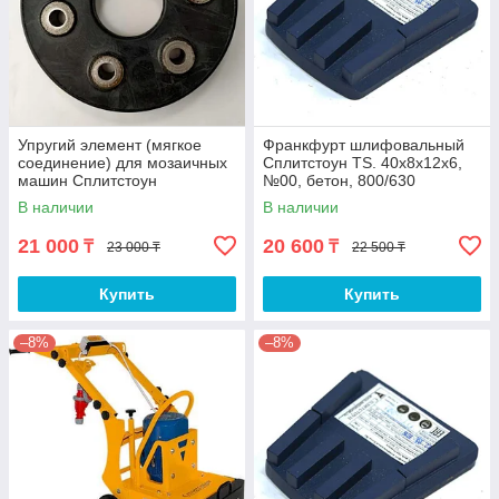
Упругий элемент (мягкое
Франкфурт шлифовальный
соединение) для мозаичных
Сплитстоун TS. 40x8x12x6,
машин Сплитстоун
№00, бетон, 800/630
В наличии
В наличии
21 000
20 600
₸
₸
23 000 ₸
22 500 ₸
Купить
Купить
–8%
–8%