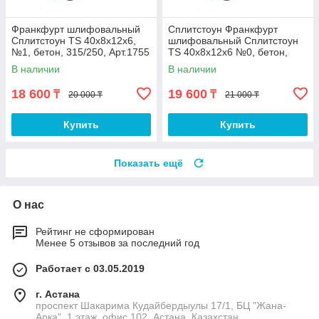
Франкфурт шлифовальный
Сплитстоун Франкфурт
Сплитстоун TS 40x8x12x6,
шлифовальный Сплитстоун
№1, бетон, 315/250, Арт.1755
TS 40x8x12x6 №0, бетон,
500/400
В наличии
В наличии
18 600
19 600
₸
₸
20 000 ₸
21 000 ₸
Купить
Купить
Показать ещё
О нас
Рейтинг не сформирован
Менее 5 отзывов за последний год
Работает с 03.05.2019
г. Астана
проспект Шакарима Кудайбердыулы 17/1, БЦ "Жана-
Арка", 1 этаж, офис 102, Астана, Казахстан