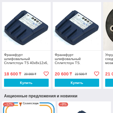
Франкфурт
Франкфурт
Упру
шлифовальный
шлифовальный
соед
Сплитстоун TS 40x8x12x6,
Сплитстоун TS.
моз
№1, бетон, 315/250,
40x8x12x6, №00, бетон,
Спли
Арт.1755
800/630
18 600
20 600
21 
₸
₸
20 000 ₸
22 500 ₸
Купить
Купить
Акционные предложения и новинки
–12%
–9%