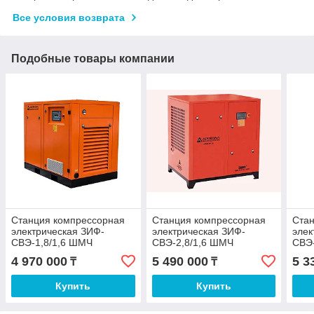
Все условия возврата
Подобные товары компании
Станция компрессорная
Станция компрессорная
Ста
электрическая ЗИФ-
электрическая ЗИФ-
элек
СВЭ-1,8/1,6 ШМЧ
СВЭ-2,8/1,6 ШМЧ
СВЭ
ременная с ЧРП
ременная с ЧРП
рем
4 970 000
5 490 000
5 3
₸
₸
Купить
Купить