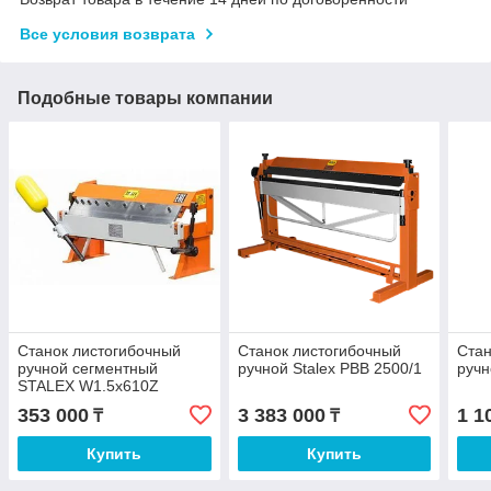
Все условия возврата
Подобные товары компании
Станок листогибочный
Станок листогибочный
Стан
ручной сегментный
ручной Stalex PBB 2500/1
ручн
STALEX W1.5x610Z
353 000
3 383 000
1 1
₸
₸
Купить
Купить