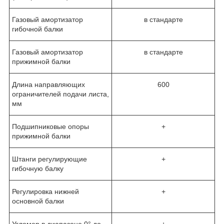
Газовый амортизатор
в стандарте
гибочной балки
Газовый амортизатор
в стандарте
прижимной балки
Длина направляющих
600
ограничителей подачи листа,
мм
Подшипниковые опоры
+
прижимной балки
Штанги регулирующие
+
гибочную балку
Регулировка нижней
+
основной балки
Угломер в диапазоне 0° до
+