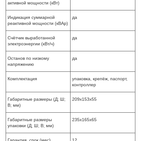
активной мощности (кВт)
Индикация суммарной
да
реактивной мощности (кВАр)
Счётчик выработанной
да
электроэнергии (кВт/ч)
Останов по низкому
да
напряжению
Комплектация
упаковка, крепёж, паспорт,
контроллер
Габаритные размеры (Д; Ш;
209х153х55
В; мм)
Габаритные размеры
235х165х65
упаковки (Д; Ш; В; мм)
Гарантия, срок (мес)
12