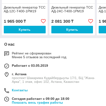
Дизельный генератор ТСС
Дизельный генератор ТСС
Дизе
АД-12С-Т400-1РМ19
АД-24С-Т400-1РМ19
АД-
1 965 000
2 081 300
1 9
₸
₸
Купить
Купить
О нас
Рейтинг не сформирован
Менее 5 отзывов за последний год
Работает с 03.05.2019
г. Астана
проспект Шакарима Кудайбердыулы 17/1, БЦ "Жана-
Арка", 1 этаж, офис 102, Астана, Казахстан
Контакты
Сегодня работает с 09:00 до 18:00
Показать весь график работы