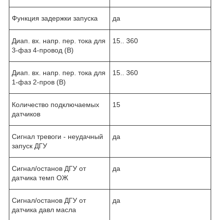
Функция задержки запуска
да
Диап. вх. напр. пер. тока для
15.. 360
3-фаз 4-провод (В)
Диап. вх. напр. пер. тока для
15.. 360
1-фаз 2-пров (В)
Количество подключаемых
15
датчиков
Сигнал тревоги - неудачный
да
запуск ДГУ
Сигнал/останов ДГУ от
да
датчика темп ОЖ
Сигнал/останов ДГУ от
да
датчика давл масла