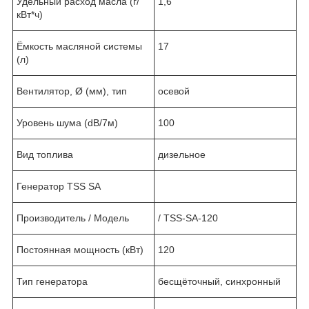
Удельный расход масла (г/
1,6
кВт*ч)
Ёмкость масляной системы
17
(л)
Вентилятор, Ø (мм), тип
осевой
Уровень шума (dB/7м)
100
Вид топлива
дизельное
Генератор TSS SA
Производитель / Модель
/ TSS-SA-120
Постоянная мощность (кВт)
120
Тип генератора
бесщёточный, синхронный