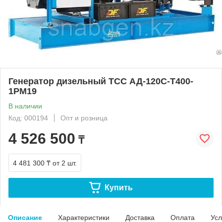
Генератор дизельный ТСС АД-120С-Т400-
1РМ19
В наличии
Код: 000194
Опт и розница
4 526 500
₸
4 481 300 ₸
от 2 шт.
Купить
Описание
Характеристики
Доставка
Оплата
Усл